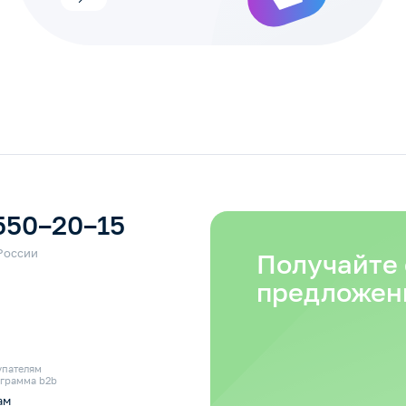
550–20–15
Получайте
предложен
упателям
грамма b2b
ам