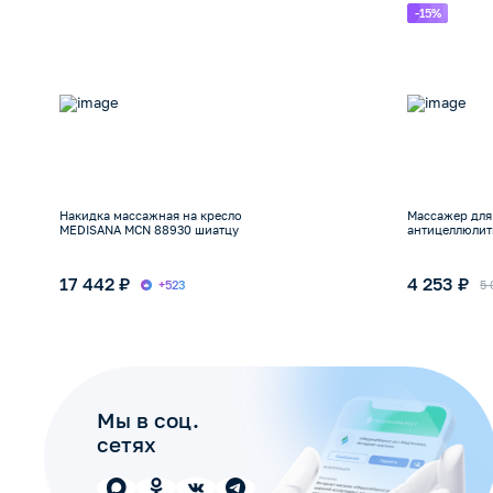
-15%
Накидка массажная на кресло
Массажер для
MEDISANA MCN 88930 шиатцу
антицеллюлит
17 442 ₽
4 253 ₽
+523
5 
Мы в соц.
сетях