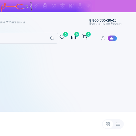
8 800 550–20–15
лям
Магазины
Бесплатно по России
0
0
0