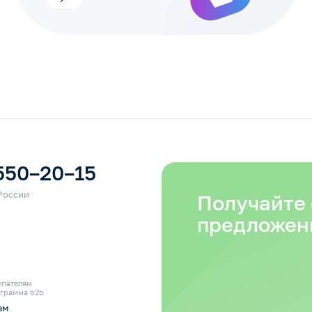
550–20–15
Получайте
предложен
упателям
грамма b2b
ам