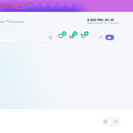
8 800 550–20–15
лям
Магазины
Бесплатно по России
0
0
0