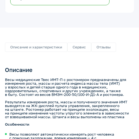
Описание и характеристики
Сервис
Отзывы
Описание
Весы медицинские Твес ИМТ-П с ростомером предназначены для
измерения роста, массы и расчета индекса массы тела (ИМТ)
у взрослых и детей старше одного года в медицинских,
оздоровительных, спортивных и других учреждениях, а также
в быту. Состоят из весов ВМЭН-200-50/100-И-Д1-А и ростомера.
Результаты измерения роста, массы и полученного значения ИМТ
выводятся на ЖК-дисплей пульта управления, закрепленного
на штанге. Ростомер работает на принципе эхолокации, весы
на принципе изменения частоты упругого элемента в зависимости
от взвешиваемой массы. Штанга и весы выполнены из пластика
Особенности
Весы позволяют автоматически измерять рост человека
с помощью эхолокации, время измерения — 4 с