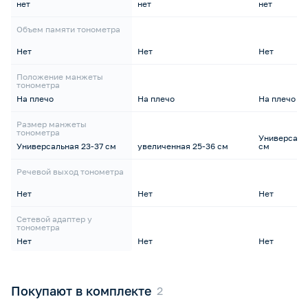
нет
нет
нет
Объем памяти тонометра
Нет
Нет
Нет
Положение манжеты
тонометра
На плечо
На плечо
На плечо
Размер манжеты
тонометра
Универсальн
Универсальная 23-37 см
увеличенная 25-36 см
см
Речевой выход тонометра
Нет
Нет
Нет
Сетевой адаптер у
тонометра
Нет
Нет
Нет
Покупают в комплекте