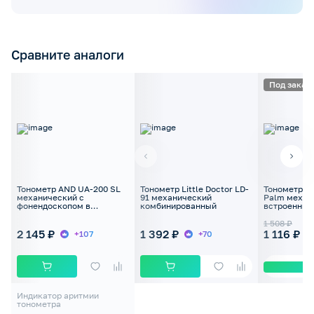
Сравните аналоги
Под заказ
Тонометр AND UA-200 SL
Тонометр Little Doctor LD-
Тонометр M
механический с
91 механический
Palm механи
фонендоскопом в
комбинированный
встроенным
комплекте и манжетой 23-
37см
1 508 ₽
2 145 ₽
1 392 ₽
1 116 ₽
+107
+70
Индикатор аритмии
тонометра