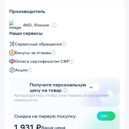
Производитель
AND, Япония
i
Наши сервисы
Сервисные обращения
i
Бонусы за отзывы
i
Оплата сертификатом СФР
i
Акции
i
Получите персональную
цену на товар
i
Авторизуйтесь чтобы участвовать в программе
лояльности
Скидка на первую покупку
10%
1 931 ₽
Ваша цена