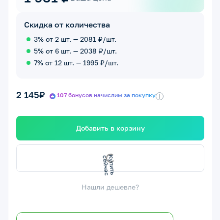
Скидка от количества
3% от 2 шт. — 2081 ₽/шт.
5% от 6 шт. — 2038 ₽/шт.
7% от 12 шт. — 1995 ₽/шт.
2 145₽
107 бонусов начислим за покупку
i
Добавить в корзину
К
у
п
и
ь
с
е
й
ч
а
т
с
Нашли дешевле?