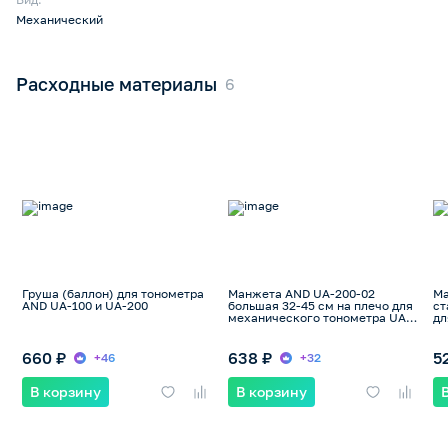
Механический
Расходные материалы
Груша (баллон) для тонометра
Манжета AND UA-200-02
Ма
AND UA-100 и UA-200
большая 32-45 см на плечо для
ст
механического тонометра UA-
дл
200
UA
660 ₽
638 ₽
5
+46
+32
В корзину
В корзину