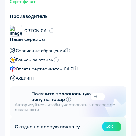
Сертификат
Производитель
ORTONICA
i
Наши сервисы
Сервисные обращения
i
Бонусы за отзывы
i
Оплата сертификатом СФР
i
Акции
i
Получите персональную
цену на товар
i
Авторизуйтесь чтобы участвовать в программе
лояльности
Скидка на первую покупку
10%