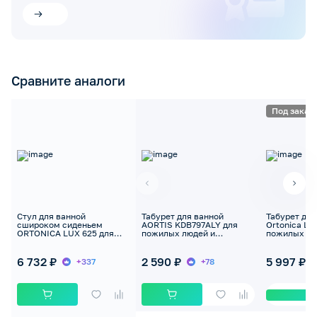
Сравните аналоги
Под заказ
Стул для ванной
Табурет для ванной
Табурет для
сшироком сиденьем
AORTIS KDB797ALY для
Ortonica Lu
ORTONICA LUX 625 для
пожилых людей и
пожилых лю
пожилых людей и
инвалидов, до 130кг
инвалидов, 
инвалидов, до 100кг
6 732 ₽
2 590 ₽
5 997 ₽
+337
+78