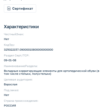
Сертификат
Характеристики
ЧестныйЗнак:
Нет
КодТру:
325022157.09000010800000000000
Раздел Серт/ТСР:
09-01-08
НаименованиеРаздела:
Вкладные корригирующие элементы для ортопедической обуви (в
том числе стельки, полустельки)
Целевая аудитория:
Взрослая
Под заказ:
Нет
Страна происхождения:
РОССИЯ