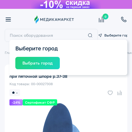
0
Выберите горо
Выберите город
Главная
Ортопедические изделия
Стельки ортопедические
Стельк
Выбрать город
Стельки ортопедические силиконовые ТРИВЕС СТ-50
при пяточной шпоре р.37-38
Код товара: 00-00027308
-
-24%
Сертификат СФР