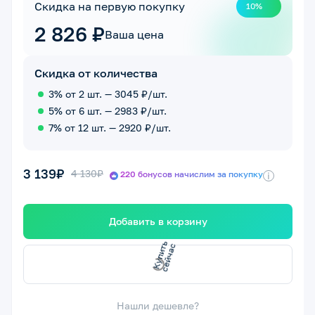
Скидка на первую покупку
10%
2 826 ₽
Ваша цена
Скидка от количества
3% от 2 шт. — 3045 ₽/шт.
5% от 6 шт. — 2983 ₽/шт.
7% от 12 шт. — 2920 ₽/шт.
3 139₽
4 130₽
220 бонусов начислим за покупку
i
Добавить в корзину
с
с
К
у
п
и
т
ь
е
й
ч
а
Нашли дешевле?