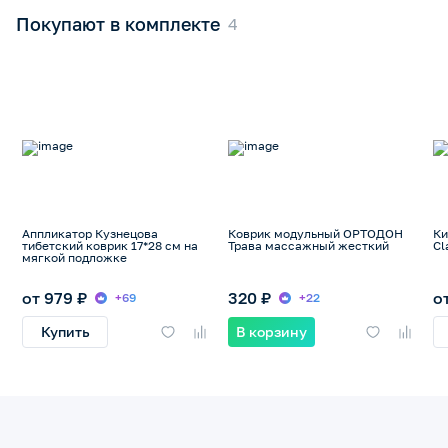
Покупают в комплекте
Аппликатор Кузнецова
Коврик модульный ОРТОДОН
Ки
тибетский коврик 17*28 см на
Трава массажный жесткий
Cl
мягкой подложке
от 979 ₽
320 ₽
о
+69
+22
Купить
В корзину