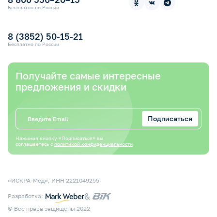
Контакты
Прокат медицинской техники
Бесплатно по России
Электронный сертификат СФР
Оплата электронным сертификатом СФР
8 (3852) 50-15-21
Бесплатно по России
Получайте самые интересные
предложения и скидки
Подписаться
Нажимая кнопку «Подписаться» вы
соглашаетесь с
политикой конфиденциальности
«ИСКРА-Мед», ИНН 2221049255
&
Разработка:
© Все права защищены 2022