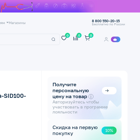
8 800 550–20–15
лям
Магазины
Бесплатно по России
0
0
0
Получите
персональную
-SID100-
цену на товар
i
Авторизуйтесь чтобы
участвовать в программе
лояльности
Скидка на первую
10%
покупку