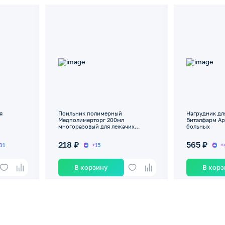
я
Поильник полимерный
Нагрудник дл
Медполимерторг 200мл
Виталфарм Ар
многоразовый для лежачих
больных
больных
218 ₽
565 ₽
31
+15
+
В корзину
В кор