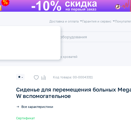
Доставка и оплата
Гарантия и сервис
Покупате
лог
Акции
ие
Приспособления для медицинских кроватей
-
Код товара: 00-00043311
Сиденье для перемещения больных Mega
W вспомогательное
Все характеристики
Сертификат