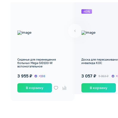
-43%
Сиденье для перемещения
Доска для пересаживани
больных Mega-SID100-W
инвалида КОС
вспомогательное
3 955 ₽
3 057 ₽
+198
5 363 ₽
+
В корзину
В корзину