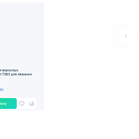
я взрослых
т.7383 для лежачих
40
зину