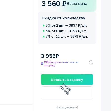
3 560 ₽
Ваша цена
Скидка от количества
3% от 2 шт. — 3837 ₽/шт.
5% от 6 шт. — 3758 ₽/шт.
7% от 12 шт. — 3679 ₽/шт.
3 955₽
i
198 бонусов начислим за
покупку
Добавить в корзину
К
у
п
и
т
ь
с
е
й
ч
а
с
Нашли дешевле?