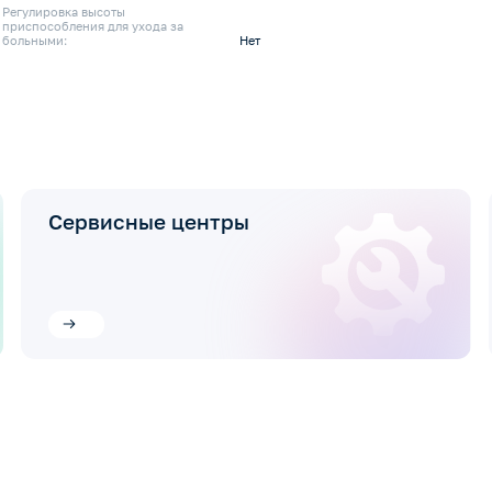
Регулировка высоты
приспособления для ухода за
больными:
Нет
Сервисные центры