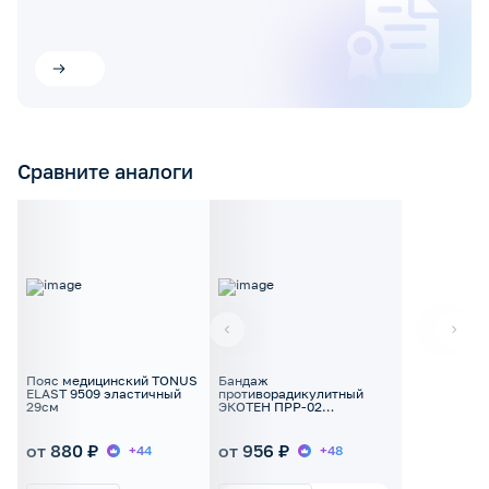
Сравните аналоги
Пояс медицинский TONUS
Бандаж
ELAST 9509 эластичный
противорадикулитный
29см
ЭКОТЕН ПРР-02
согревающий из собачьей
шерсти
от 880 ₽
от 956 ₽
+44
+48