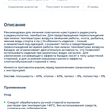
Сравнение аналогов
Покупают в комплекте
Отзывы
Описание
Рекомендован для лечения пояснично-крестцового радикулита
и радикулопатии, люмбалгии. Для предотвращения переохлаждения
при низких температурах воздуха (внешние работы, охота, рыбалка,
зимние виды спорта и пр.) Особенность изделия – тонкий
и незаметный под одеждой, сохраняет тепло и предотвращает
переохлаждение во время работы при низких температурах воздуха.
Бандаж не ограничивает двигательную активность, что позволяет
использовать изделие при различных видах нагрузок. Для
увеличения согревающего эффекта бандаж носят к телу шерстяной
стороной, а для усиления микромассажного эффекта
хлопчатобумажной стороной к телу.
Имеются противопоказания,перед применением ознакомьтесь
с инструкцией.
Состав:
полушерсть – 43%, хлопок – 43%, латекс – 9%, полиэстер – 5%
Применение
Уход
Следует обрабатывать ручной стиркой в мыльном
растворе при температуре +40°С, без использования средств,
содержащих отбеливатели.