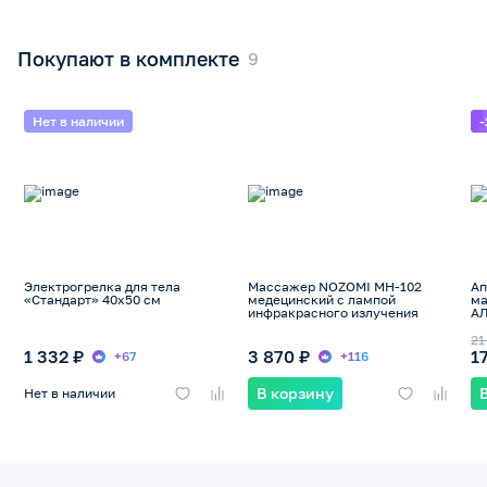
Покупают в комплекте
Нет в наличии
Электрогрелка для тела
Массажер NOZOMI МН-102
Ап
«Стандарт» 40х50 см
медецинский с лампой
ма
инфракрасного излучения
А
21
1 332 ₽
3 870 ₽
1
+67
+116
В корзину
Нет в наличии