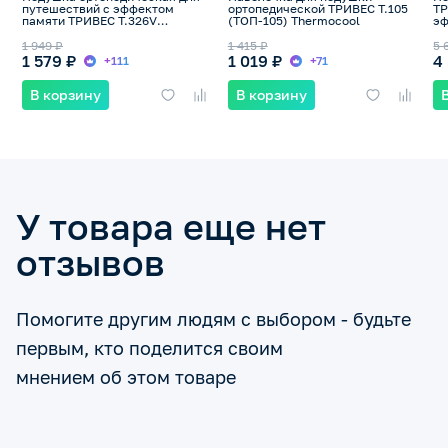
путешествий с эффектом
ортопедической ТРИВЕС Т.105
ТР
памяти ТРИВЕС Т.326V
(ТОП-105) Thermocool
эф
(ТОП-126/1)
1 949 ₽
1 415 ₽
5 
1 579 ₽
1 019 ₽
4
+111
+71
В корзину
В корзину
У товара еще нет
отзывов
Помогите другим людям с выбором - будьте
первым, кто поделится своим
мнением об этом товаре