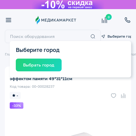
0
Выберите горо
Выберите город
Главная
Ортопедические изделия
Подушки ортопедические
Ортоп
Выбрать город
Подушка ортопедическая ТРИВЕС Т.117 M (ТОП-117) с
эффектом памяти 49*31*11см
Код товара: 00-00028237
-
-33%