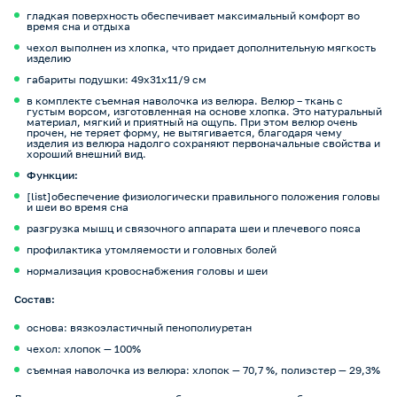
гладкая поверхность обеспечивает максимальный комфорт во
время сна и отдыха
чехол выполнен из хлопка, что придает дополнительную мягкость
изделию
габариты подушки: 49х31х11/9 см
в комплекте съемная наволочка из велюра. Велюр – ткань с
густым ворсом, изготовленная на основе хлопка. Это натуральный
материал, мягкий и приятный на ощупь. При этом велюр очень
прочен, не теряет форму, не вытягивается, благодаря чему
изделия из велюра надолго сохраняют первоначальные свойства и
хороший внешний вид.
Функции:
[list]обеспечение физиологически правильного положения головы
и шеи во время сна
разгрузка мышц и связочного аппарата шеи и плечевого пояса
профилактика утомляемости и головных болей
нормализация кровоснабжения головы и шеи
Состав:
основа: вязкоэластичный пенополиуретан
чехол: хлопок — 100%
съемная наволочка из велюра: хлопок — 70,7 %, полиэстер — 29,3%