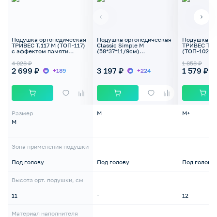
Подушка ортопедическая
Подушка ортопедическая
Подушка ор
ТРИВЕС Т.117 M (ТОП-117)
Classic Simple M
ТРИВЕС Т.0
с эффектом памяти
(58*37*11/9см)
(ТОП-102) 1
49*31*11см
ORTOCORRECT
4 028 ₽
1 858 ₽
2 699 ₽
3 197 ₽
1 579 ₽
+189
+224
Размер
M
M+
M
Зона применения подушки
Под голову
Под голову
Под голову
Высота орт. подушки, см
11
-
12
Материал наполнителя