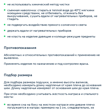
не использовать химический метод чистки
съемная наволочка: стирать в теплой воде до 40°С мягкими
моющими средствами, не отбеливать, отжимать без
выкручивания, сушить вдали от нагревательных приборов, не
гладить
не подвергать воздействию прямого солнечного света
держать вдали от нагревательных приборов
не класть на изделие давящие и колюще-режущие предметы
Противопоказания
Абсолютных и относительных противопоказаний к применению не
выявлено.
Применять изделие по назначению и под контролем врача.
Подбор размера
Для подбора размера подушки, а именно высоты валиков,
необходимо измерить длину надплечья от края плеча до основания
шеи. Длину надплечья измеряют от основания шеи до края плеча.
При этом необходимо учитывать жесткость матраса и спального
места:
во время сна на боку на жестком матрасе или диване плечо
погружается в матрас примерно на 1 см, следовательно, из