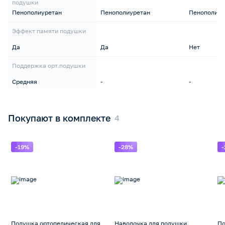
подушки
Пенополиуретан
Пенополиуретан
Пенополиур
Эффект памяти подушки
Да
Да
Нет
Поддержка орт.подушки
Средняя
-
-
Покупают в комплекте
-19%
-28%
Подушка ортопедическая для
Наволочка для подушки
По