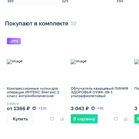
165
125
150
Покупают в комплекте
-25%
Компрессионные чулки для
Облучатель кварцевый ЛИНИЯ
Пи
операции ИНТЕКС Элеганс 2
ЗДОРОВЬЯ ОУФК-09-1
класс антиэмболические
ультрафиолетовый
1 821 ₽
от 1366 ₽
3 043 ₽
3
+131
+91
Купить
В корзину