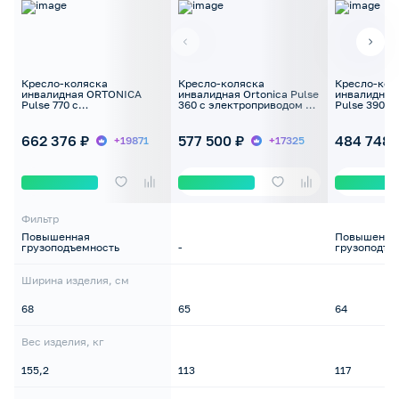
Кресло-коляска
Кресло-коляска
Кресло-кол
инвалидная ORTONICA
инвалидная Ortonica Pulse
инвалидная
Pulse 770 с
360 с электроприводом до
Pulse 390 с
электроприводом до 165кг
125 кг
электропри
662 376 ₽
577 500 ₽
484 748 
+19871
+17325
Фильтр
Повышенная
Повышенна
грузоподъемность
-
грузоподъе
Ширина изделия, см
68
65
64
Вес изделия, кг
155,2
113
117