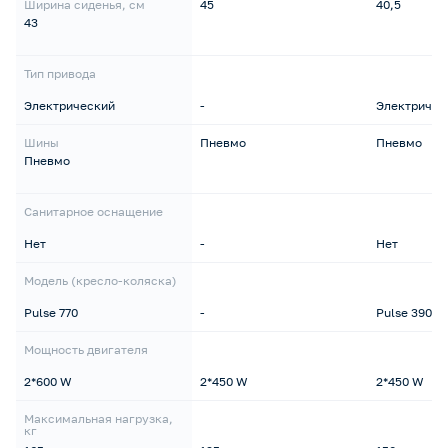
Ширина сиденья, см
45
40,5
43
Тип привода
Электрический
-
Электричес
Шины
Пневмо
Пневмо
Пневмо
Санитарное оснащение
Нет
-
Нет
Модель (кресло-коляска)
Pulse 770
-
Pulse 390
Мощность двигателя
2*600 W
2*450 W
2*450 W
Максимальная нагрузка,
кг