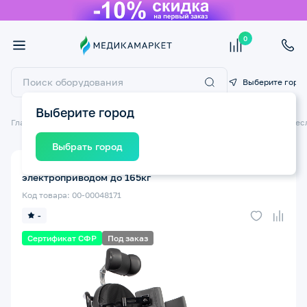
0
Выберите горо
Выберите город
Главная
Технические средства реабилитации ТСР
Инвалидные крес
Выбрать город
Кресло-коляска инвалидная ORTONICA Pulse 770 с
электроприводом до 165кг
Код товара: 00-00048171
-
Сертификат СФР
Под заказ