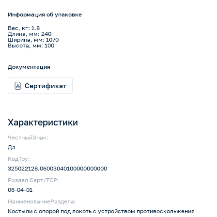
Информация об упаковке
Вес, кг: 1.8
Длина, мм: 240
Ширина, мм: 1070
Высота, мм: 100
Документация
Сертификат
Характеристики
ЧестныйЗнак:
Да
КодТру:
325022128.06003040100000000000
Раздел Серт/ТСР:
06-04-01
НаименованиеРаздела:
Костыли с опорой под локоть с устройством противоскольжения