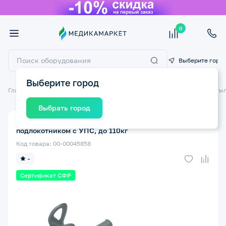
0
Выберите горо
Выберите город
Главная
Технические средства реабилитации ТСР
Костыли
Костыл
Выбрать город
Локтевой костыль ORTONICA KR 405 алюминиевый с
подлокотником с УПС, до 110кг
Код товара: 00-00045858
-
Сертификат СФР