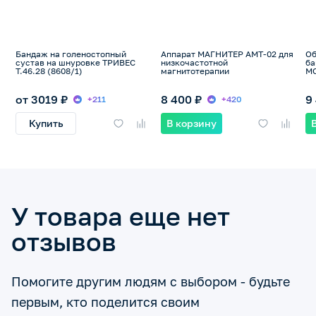
Бандаж на голеностопный
Аппарат МАГНИТЕР АМТ-02 для
Об
сустав на шнуровке ТРИВЕС
низкочастотной
ба
Т.46.28 (8608/1)
магнитотерапии
МС
по
от 3019 ₽
8 400 ₽
9
+211
+420
Купить
В корзину
У товара еще нет
отзывов
Помогите другим людям с выбором - будьте
первым, кто поделится своим