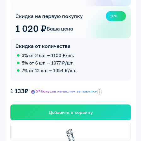
Скидка на первую покупку
10%
1 020 ₽
Ваша цена
Скидка от количества
3% от 2 шт. — 1100 ₽/шт.
5% от 6 шт. — 1077 ₽/шт.
7% от 12 шт. — 1054 ₽/шт.
1 133₽
57 бонусов начислим за покупку
i
Добавить в корзину
с
К
у
п
и
т
ь
с
е
й
ч
а