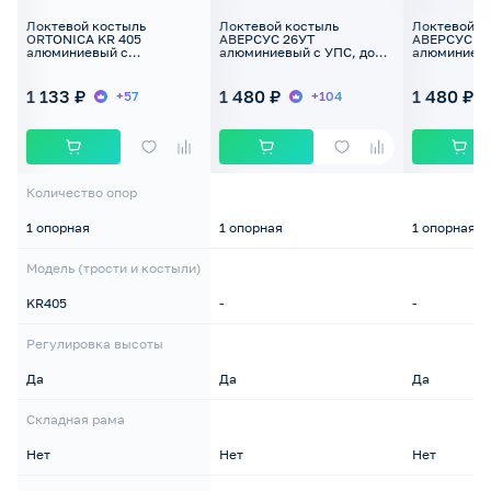
Локтевой костыль
Локтевой костыль
Локтевой к
ORTONICA KR 405
АВЕРСУС 26УТ
АВЕРСУС 2
алюминиевый с
алюминиевый с УПС, до
алюминиевы
подлокотником с УПС, до
120 кг
120 кг
110кг
1 133 ₽
1 480 ₽
1 480 ₽
+57
+104
Количество опор
1 опорная
1 опорная
1 опорная
Модель (трости и костыли)
KR405
-
-
Регулировка высоты
Да
Да
Да
Складная рама
Нет
Нет
Нет