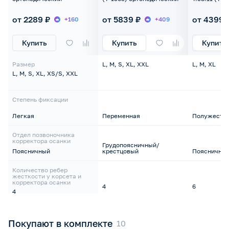
полужестки
от 2289 ₽
от 5839 ₽
от 4399 
+160
+409
Купить
Купить
Купить
Размер
L, M, S, XL, XXL
L, M, XL
L, M, S, XL, XS/S, XXL
Степень фиксации
Легкая
Переменная
Полужестк
Отдел позвоночника
корректора осанки
Грудопоясничный/
Поясничный
крестцовый
Пояснично-
Количество ребер
жесткости у корсета и
корректора осанки
4
6
4
Покупают в комплекте