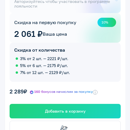
Авторизуйтесь чтобы участвовать в программе
лояльности
Скидка на первую покупку
10%
2 061 ₽
Ваша цена
Скидка от количества
3% от 2 шт. — 2221 ₽/шт.
5% от 6 шт. — 2175 ₽/шт.
7% от 12 шт. — 2129 ₽/шт.
2 289₽
160 бонусов начислим за покупку
i
Добавить в корзину
у
п
ить
с
е
й
ч
а