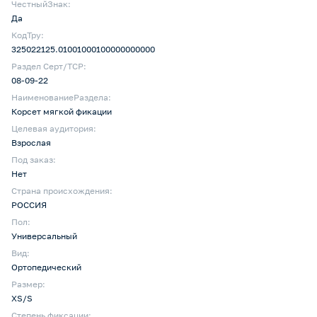
ЧестныйЗнак:
Да
КодТру:
325022125.01001000100000000000
Раздел Серт/ТСР:
08-09-22
НаименованиеРаздела:
Корсет мягкой фикации
Целевая аудитория:
Взрослая
Под заказ:
Нет
Страна происхождения:
РОССИЯ
Пол:
Универсальный
Вид:
Ортопедический
Размер:
XS/S
Степень фиксации: