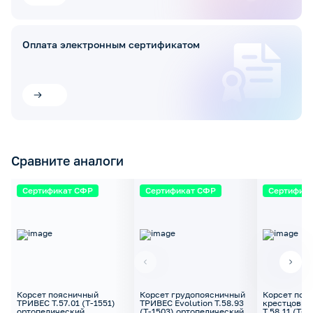
Оплата электронным сертификатом
Сравните аналоги
Сертификат СФР
Сертификат СФР
Сертифик
Корсет поясничный
Корсет грудопоясничный
Корсет поя
ТРИВЕС Т.57.01 (Т-1551)
ТРИВЕС Evolution Т.58.93
крестцовый
ортопедический
(Т-1503) ортопедический
Т.58.11 (Т-1