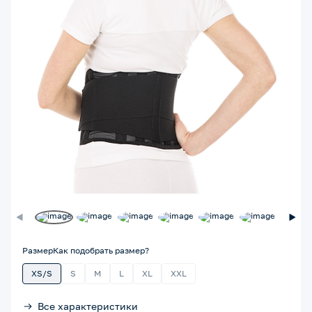
Размер
Как подобрать размер?
XS/S
S
M
L
XL
XXL
Все характеристики