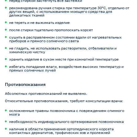
перед стиркой застегнуть все застежки
рекомендована ручная стирка при температуре 30°C, отдельно от
других вещей, с использованием моющего средства для
деликатных тканей
не тереть и не выжимать изделие
после стирки тщательно прополоскать корсет
сушить в расправленном состоянии вдали от нагревательных
приборов и прямого солнечного света
не гладить, не использовать растворители, отбеливатели и
химическую чистку
хранить изделие в сухом месте при комнатной температуре
избегать попадания влаги, воздействия высоких температур и
прямых солнечных лучей
Противопоказания
Абсолютных противопоказаний не выявлено.
Относительные противопоказания, требуют консультации врача:
осложненные травмы позвоночника с повреждением спинного
мозга
необходимость индивидуального ортезирования позвоночника
наличие в области применения ортопедического корсета
контактных дерматитов, трофических язв и пролежней