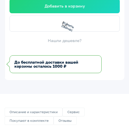
Добавить в корзину
с
К
у
п
и
т
ь
с
е
й
ч
а
Нашли дешевле?
До бесплатной доставки вашей
корзины осталось 1000 ₽
Описание и характеристики
Сервис
Покупают в комплекте
Отзывы