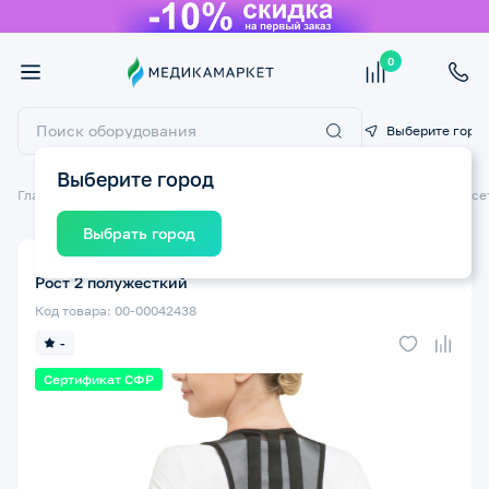
0
Выберите горо
Выберите город
Главная
Ортопедические изделия
Ортопедические бандажи и корсе
Выбрать город
Корсет грудопоясничный взрослый КРЕЙТ Б-506 №4
Рост 2 полужесткий
Код товара: 00-00042438
-
Сертификат СФР