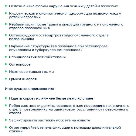
Осложненные формы нарушения осанки у детей и взрослых
Кифотическая и сколиотическая деформации позвоночника у
детей и взрослых
Реабилитация после травм и операций грудного и поясничного
отделов позвоночника
Остеохондроз и остеоартроз грудопоясничного отдела
позвоночника
Нарушение структуры тел позвонков при остеопорозе,
опухолевом и туберкулезном процессах
Спондилопатия легкой степени
Остеопороз
Межпозвонковые грыжи
Грыжи Шморля
Инструкция к применению:
Надеть корсет на нижнее белье лежа на спине
Ребра жесткости должны располагаться посередине поясничного
отдела позвоночника на одинаковом расстоянии от позвоночного
столба
Зафиксировать застежку корсета на животе
Отрегулируйте степень фиксации с помощью дополнительной
стяжки