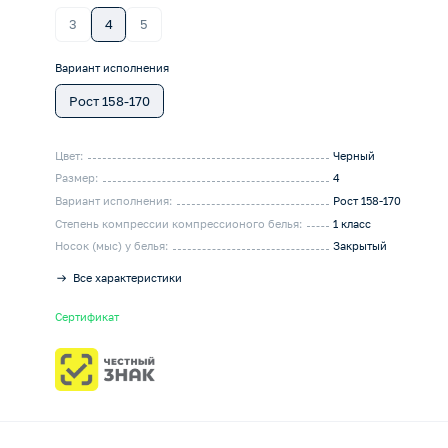
3
4
5
Вариант исполнения
Рост 158-170
Цвет:
Черный
Размер:
4
Вариант исполнения:
Рост 158-170
Степень компрессии компрессионого белья:
1 класс
Носок (мыс) у белья:
Закрытый
Все характеристики
Сертификат