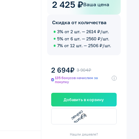
2 425 ₽
Ваша цена
Скидка от количества
3% от 2 шт. — 2614 ₽/шт.
5% от 6 шт. — 2560 ₽/шт.
7% от 12 шт. — 2506 ₽/шт.
2 694₽
3 904₽
i
135 бонусов начислим за
покупку
Добавить в корзину
с
с
К
у
п
и
т
ь
е
й
ч
а
Нашли дешевле?