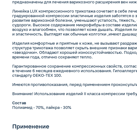
предназначены для лечения варикозного расширения вен ниж
Линейка LUX компрессионного трикотажа сочетает в себе лече
градуированной компрессии эластичные изделия заботятся о 
развитие варикозной болезни, уменьшают усталость, тяжесть, 
судороги. Высокое содержание микрофибры в составе издели
воздухо и влагообмен, что позволяет коже дышать. Изделия л
и эластичность. Выглядят как обычные колготки ,имеют дышащ
Изделия комфортные и приятные к коже, не вызывают раздраже
структура трикотажа позволяет скрыть внешние признаки вар
«звездочки». Обладают хорошей износоустойчивостью. Подхо
времени года, отлично сохраняют тепло.
Гарантированное сохранение компрессионных свойств, соглас
в течение 6 месяцев ежедневного использования. Гипоаллерг
стандарту OEKO-TEX 100.
Имеются противопоказания, перед применением проконсульти
Внимание! Использование изделий II класса компрессии требу
Состав
Полиамид - 70%, лайкра - 30%
Применение