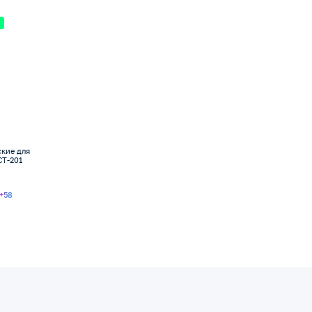
ские для
СТ-201
+58