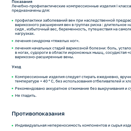
Показания
Лечебно-профилактические компрессионные изделия I класса ко
предназначены для:
профилактики заболеваний вен при наследственной предра
варикозного расширения вен в группах риска : длительное 
сидя , избыточный вес, беременность, путешествия на самол
нагрузках.
лечения синдрома «тяжелых ног».
лечения начальных стадий варикозной болезни: боль, устало
в ногах, судороги в области икроножных мышц, сосудистая «
варикозно-расширенные вены.
Уход
Компрессионные изделия следует стирать ежедневно, вручн
температуре + 40 ° С, без использования отбеливателей и х
Рекомендовано аккуратное отжимание без выкручивания и с
Не гладить.
Противопоказания
Индивидуальная непереносимость компонентов и сырья изд