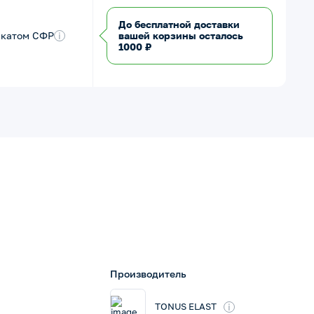
До бесплатной доставки
икатом СФР
i
вашей корзины осталось
1000 ₽
Производитель
i
TONUS ELAST