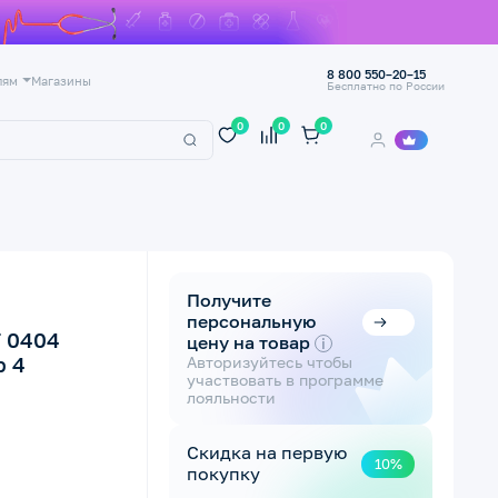
8 800 550–20–15
лям
Магазины
Бесплатно по России
0
0
0
Получите
персональную
 0404
цену на товар
i
р 4
Авторизуйтесь чтобы
участвовать в программе
лояльности
Скидка на первую
10%
покупку