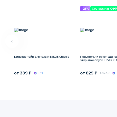
-23%
Сертификат СФР
Кинезио тейп для тела KINEXIB Classic
Полустельки ортопедиче
закрытой обуви ТРИВЕС 
от 339 ₽
от 829 ₽
+31
1 077 ₽