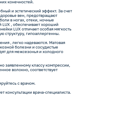
них конечностей.
бный и эстетический эффект. За счет
здоровье вен, предотвращают
боли в ногах, отеки, ночные
й LUX , обеспечивает хороший
инейки LUX отличает особая мягкость
ую структуру, гипоаллергенны.
ния , легко надеваются. Матовая
икозной болезни и сосудистые
дят для межсезонья и холодного
но заявленному классу компрессии,
енное волокно, соответствует
руйтесь с врачом.
ет консультации врача-специалиста.