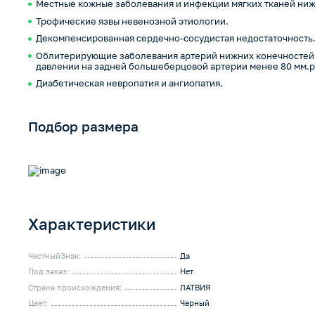
Местные кожные заболевания и инфекции мягких тканей ниж
Трофические язвы невенозной этиологии.
Декомпенсированная сердечно-сосудистая недостаточность
Облитерирующие заболевания артерий нижних конечностей
давлении на задней большеберцовой артерии менее 80 мм.рт
Диабетическая невропатия и ангиопатия.
Подбор размера
Характеристики
ЧестныйЗнак:
Да
Под заказ:
Нет
Страна происхождения:
ЛАТВИЯ
Цвет:
Черный