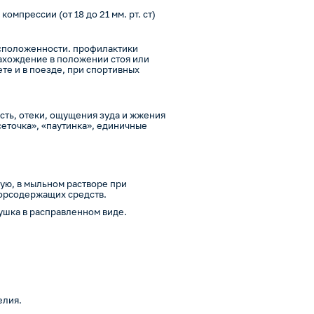
мпрессии (от 18 до 21 мм. рт. ст)
сположенности. профилактики
нахождение в положении стоя или
ете и в поезде, при спортивных
сть, отеки, ощущения зуда и жжения
сеточка», «паутинка», единичные
ую, в мыльном растворе при
лорсодержащих средств.
ушка в расправленном виде.
елия.