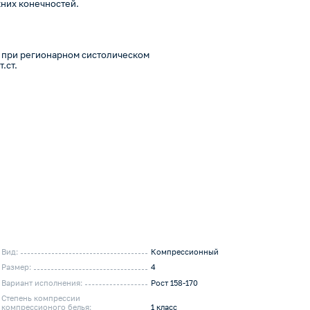
них конечностей.
.
 при регионарном систолическом
.ст.
Вид:
Компрессионный
Размер:
4
Вариант исполнения:
Рост 158-170
Степень компрессии
компрессионого белья:
1 класс