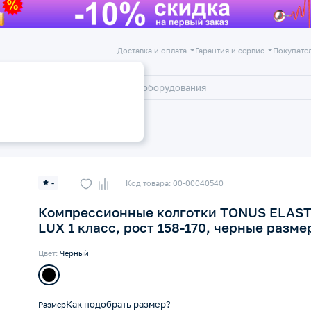
Доставка и оплата
Гарантия и сервис
Покупате
лог
Акции
отки 1 класс компресии 18-22 мм рт
-
Код товара: 00-00040540
Компрессионные колготки TONUS ELAST
LUX 1 класс, рост 158-170, черные разме
Цвет:
Черный
Как подобрать размер?
Размер