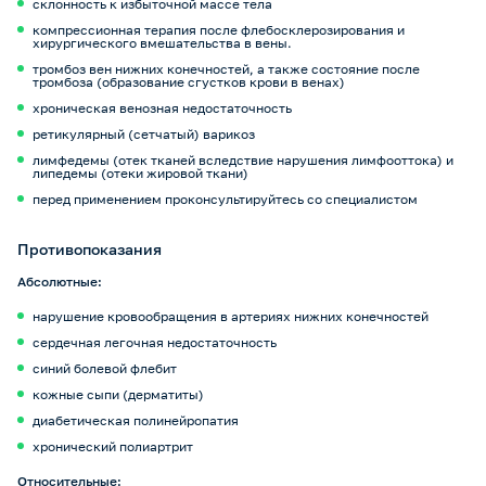
склонность к избыточной массе тела
компрессионная терапия после флебосклерозирования и
хирургического вмешательства в вены.
тромбоз вен нижних конечностей, а также состояние после
тромбоза (образование сгустков крови в венах)
хроническая венозная недостаточность
ретикулярный (сетчатый) варикоз
лимфедемы (отек тканей вследствие нарушения лимфооттока) и
липедемы (отеки жировой ткани)
перед применением проконсультируйтесь со специалистом
Противопоказания
Абсолютные:
нарушение кровообращения в артериях нижних конечностей
сердечная легочная недостаточность
синий болевой флебит
кожные сыпи (дерматиты)
диабетическая полинейропатия
хронический полиартрит
Относительные: