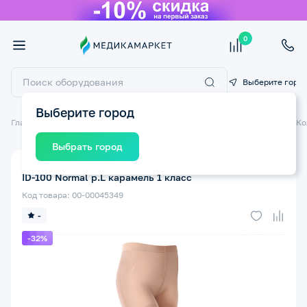
0
Выберите горо
Выберите город
Главная
Компрессионный трикотаж
Компрессионные колготки
Ко
Выбрать город
Компрессионные колготки ЭКОТЕН Luomma Idealista
ID-100 Normal р.L карамель 1 класс
Код товара: 00-00045349
-
-32%