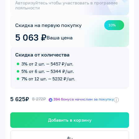
Авторизуйтесь чтобы участвовать в программе
лояльности
Скидка на первую покупку
10%
5 063 ₽
Ваша цена
Скидка от количества
3% от 2 шт. — 5457 ₽/шт.
5% от 6 шт. — 5344 ₽/шт.
7% от 12 шт. — 5232 ₽/шт.
5 625₽
8 272₽
394 бонуса начислим за покупку
i
Добавить в корзину
с
К
у
п
и
т
ь
с
е
й
ч
а