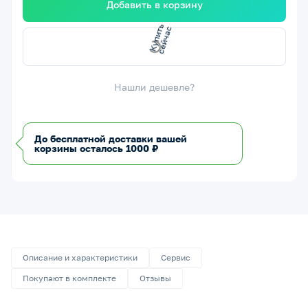
Добавить в корзину
с
с
К
у
п
и
т
ь
е
й
ч
а
Нашли дешевле?
До бесплатной доставки вашей
корзины осталось 1000 ₽
Описание и характеристики
Сервис
Покупают в комплекте
Отзывы