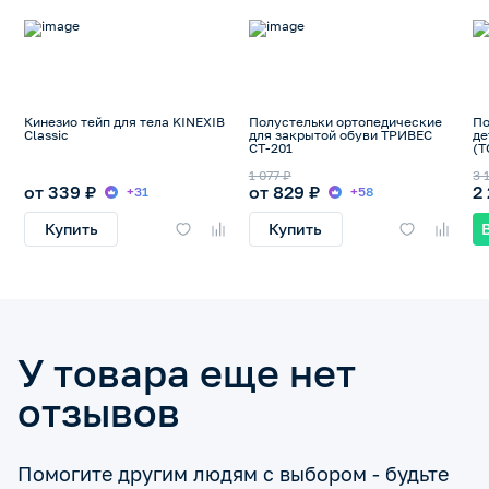
Кинезио тейп для тела KINEXIB
Полустельки ортопедические
По
Classic
для закрытой обуви ТРИВЕС
де
СТ-201
(Т
41
1 077 ₽
3 
от 339 ₽
от 829 ₽
2
+31
+58
Купить
Купить
У товара еще нет
отзывов
Помогите другим людям с выбором - будьте