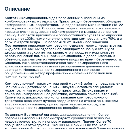
Описание
Колготки компрессионные для беременных выполнены из
комбинированных материалов. Трикотаж для беременных обладает
компрессионным воздействием на подлежащие мягкие ткани (18–22
мм ртутного столба). Способствует нормализации оттока венозной
крови за счет градуированной компрессии на мышцы и венозную
стенку. В области щиколотки и голеностопного сустава компрессия
составляет 100%, ниже коленного сустава компрессия уже 70%, а в
верхней трети бедра – не более 40% от начального значения.
Постепенное снижение компрессии позволяет нормализовать отток
жидкости из нижних отделов ног, защищает венозную стенку от
деформации и ускоряет ток крови, что упрощает и нормализует
работу венозной помпы. Шортики выполнены с дополнительным
объемом, рассчитаны на увеличение плода во время беременности.
Специальная высокотехнологичная вязка компрессионного
трикотажа позволяет оказывать дозированное давление в течение
всего дня. Использование компрессионного трикотажа –
общепризнанный метод профилактики и лечения болезней вен
нижних конечностей.
Компрессионный трикотаж торговой марки Ergoforma представлен в
нескольких цветовых решениях. Визуально только специалист
может отличить его от обычного трикотажа. Вы оказываете
лечебное компрессионное действие, оставаясь привлекательной.
Кроме того, доказано, что использование компрессионного
трикотажа оказывает лучшее воздействие на стенки вен, нежели
эластичное бинтование, при котором невозможно создать
градуированное компрессионное воздействие.
По данным Всемирной организации здравоохранения, более
половины населения России страдает хронической венозной
недостаточностью, или попросту варикозом. Причем более 70
процентов из этой группы – женщины. Причины не только в
наследственной предрасположенности к варикозной болезни нижних