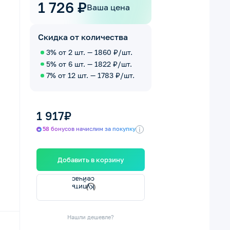
1 726 ₽
Ваша цена
Скидка от количества
3% от 2 шт. — 1860 ₽/шт.
5% от 6 шт. — 1822 ₽/шт.
7% от 12 шт. — 1783 ₽/шт.
1 917₽
i
58 бонусов начислим за покупку
Добавить в корзину
с
К
у
п
и
т
ь
с
е
й
ч
а
Нашли дешевле?