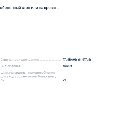
 обеденный стол или на кровать.
Страна происхождения:
ТАЙВАНЬ (КИТАЙ)
Вид сиденья:
Доска
Ширина сиденья приспособления
для ухода за лежачими больными ,
см:
21