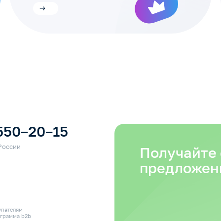
550–20–15
Получайте
предложен
упателям
грамма b2b