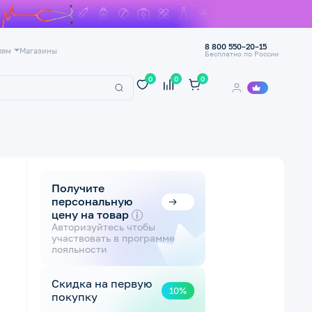
8 800 550–20–15
лям
Магазины
Бесплатно по России
0
0
0
Получите
персональную
цену на товар
i
Авторизуйтесь чтобы
участвовать в программе
лояльности
Скидка на первую
10%
покупку