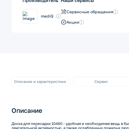
Производитель
Наши сервисы
Сервисные обращения
i
mediQ
i
Акции
i
Описание и характеристики
Сервис
Описание
Доска для пересадки 10460 - удобная и необходимая вещь в б
двигательной активностью, а также ослабленных пожилых люд