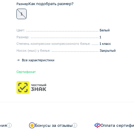
Как подобрать размер?
Размер
1
Цвет:
Белый
Размер:
1
Степень компрессии компрессионого белья:
1 класс
Носок (мыс) у белья:
Закрытый
Все характеристики
Сертификат
ния
i
Бонусы за отзывы
i
Оплата сертиф