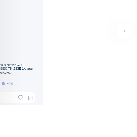
ые чулки для
ВЕС ТК.233Е 1класс
оском
еские
+95