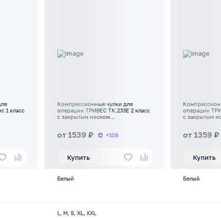
для
Компрессионные чулки для
Компрессионн
с 1 класс
операции ТРИВЕС ТК.233Е 2 класс
операции ТРИ
с закрытым носком
с закрытым н
антиэмболические
антиэмболич
от 1539 ₽
от 1359 ₽
+108
Купить
Купить
Белый
Белый
L, M, S, XL, XXL