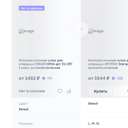
Нет в наличии
Компрессионные чулки для
Компрессионные чулки 
операции ERGOFORMA арт. EU 257
операции ИНТЕКС Элеган
1 класс антиэмболические
антиэмболические
от 1482 ₽
от 1644 ₽
+74
+115
Нет в наличии
Купить
Цвет
Белый
Белый
Размер
L, M, XL