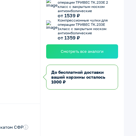
операции ТРИВЕС ТК.233Е 2
класс с закрытым носком
антиэмболические
от 1539 ₽
Компрессионные чулки для
операции ТРИВЕС ТК.233Е
1класс с закрытым носком
антиэмболические
от 1359 ₽
Смотреть все аналоги
До бесплатной доставки
вашей корзины осталось
1000 ₽
икатом СФР
i