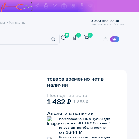
8 800 550–20–15
лям
Магазины
Бесплатно по России
0
0
0
товара временно нет в
наличии
Последняя цена
1 482 ₽
Аналоги в наличии
Компрессионные чулки для
операции ИНТЕКС Элеганс 1
класс антиэмболические
от 1644 ₽
Компрессионные чулки для