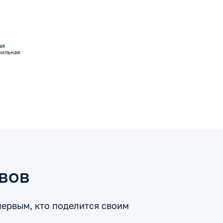
ая
рильная
ывов
первым, кто поделится своим