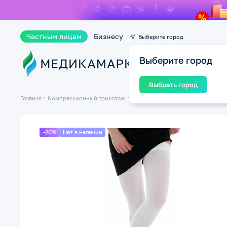
Частным лицам
Бизнесу
Выберите город
Выберите город
Ката
Выбрать город
Главная
Компрессионный трикотаж
Госпитальные (антиэмболические)
-20%
Нет в наличии