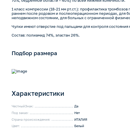
70%, бедренной области – 40%) по всей нижней конечности.
1 класс компрессии (18-21 мм рт.ст.): профилактика тромбозов
раннем после родовом и послеоперационном периодах, для б
неподвижном состоянии, для больных с ограниченной физичес
Чулки имеют отверстие под пальцами для контроля состояния
Состав: полиамид 74%, эластан 26%.
Подбор размера
Характеристики
ЧестныйЗнак:
Да
Под заказ:
Нет
Страна происхождения:
ИТАЛИЯ
Цвет:
Белый