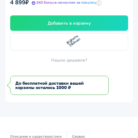
4 899₽
343 бонуса начислим за покупку
i
Добавить в корзину
с
К
у
п
и
т
ь
с
е
й
ч
а
Нашли дешевле?
До бесплатной доставки вашей
корзины осталось 1000 ₽
Описание и характеристики
Сервис