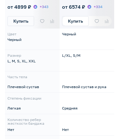
от 4899 ₽
от 6574 ₽
+343
+334
Купить
Купить
Цвет
Черный
Черный
Размер
L/XL, S/M
L, M, S, XL, XXL
Часть тела
Плечевой сустав
Плечевой сустав и рука
Степень фиксации
Легкая
Средняя
Количество ребер
жесткости бандажа
Нет
Нет