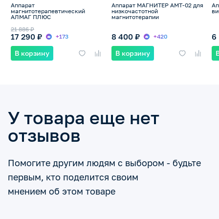
Аппарат
Аппарат МАГНИТЕР АМТ-02 для
А
магнитотерапевтический
низкочастотной
ви
АЛМАГ ПЛЮС
магнитотерапии
21 886 ₽
17 290 ₽
8 400 ₽
6
+173
+420
В корзину
В корзину
У товара еще нет
отзывов
Помогите другим людям с выбором - будьте
первым, кто поделится своим
мнением об этом товаре