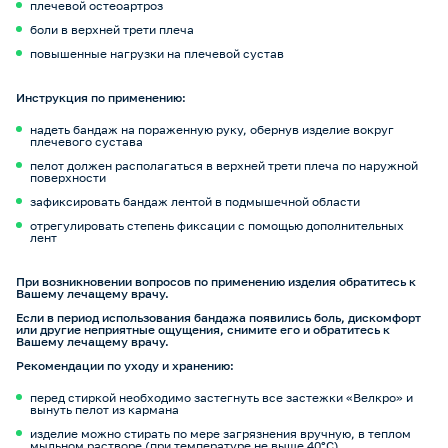
плечевой остеоартроз
боли в верхней трети плеча
повышенные нагрузки на плечевой сустав
Инструкция по применению:
надеть бандаж на пораженную руку, обернув изделие вокруг
плечевого сустава
пелот должен располагаться в верхней трети плеча по наружной
поверхности
зафиксировать бандаж лентой в подмышечной области
отрегулировать степень фиксации с помощью дополнительных
лент
При возникновении вопросов по применению изделия обратитесь к
Вашему лечащему врачу.
Если в период использования бандажа появились боль, дискомфорт
или другие неприятные ощущения, снимите его и обратитесь к
Вашему лечащему врачу.
Рекомендации по уходу и хранению:
перед стиркой необходимо застегнуть все застежки «Велкро» и
вынуть пелот из кармана
изделие можно стирать по мере загрязнения вручную, в теплом
мыльном растворе (при температуре не выше 40°С)