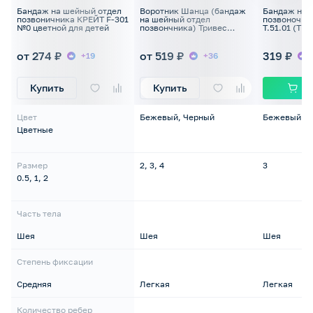
Бандаж на шейный отдел
Воротник Шанца (бандаж
Бандаж на 
позвоничника КРЕЙТ F-301
на шейный отдел
позвоночни
№0 цветной для детей
позвончника) Тривес
Т.51.01 (ТВ-
Evolution Т.51.91 (ТВ-000)
новорожде
для новорожденных
от 274 ₽
от 519 ₽
319 ₽
+19
+36
Купить
Купить
Цвет
Бежевый, Черный
Бежевый
Цветные
Размер
2, 3, 4
3
0.5, 1, 2
Часть тела
Шея
Шея
Шея
Степень фиксации
Средняя
Легкая
Легкая
Количество ребер