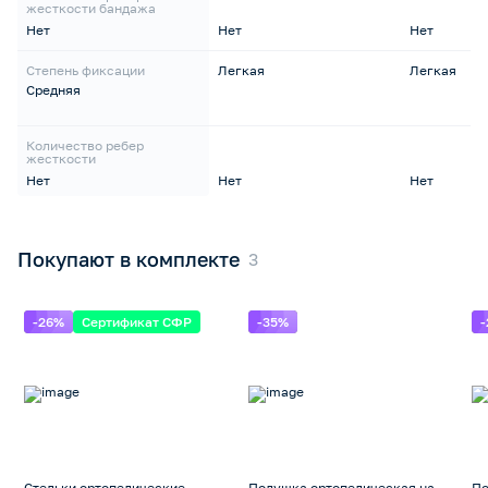
жесткости бандажа
Нет
Нет
Нет
Степень фиксации
Легкая
Легкая
Средняя
Количество ребер
жесткости
Нет
Нет
Нет
Покупают в комплекте
-26%
Сертификат СФР
-35%
Стельки ортопедические
Подушка ортопедическая на
По