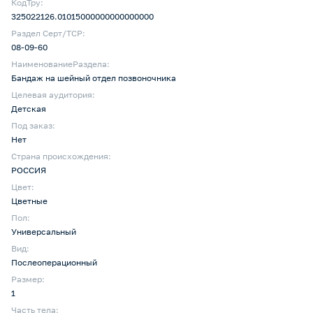
КодТру:
325022126.01015000000000000000
Раздел Серт/ТСР:
08-09-60
НаименованиеРаздела:
Бандаж на шейный отдел позвоночника
Целевая аудитория:
Детская
Под заказ:
Нет
Страна происхождения:
РОССИЯ
Цвет:
Цветные
Пол:
Универсальный
Вид:
Послеоперационный
Размер:
1
Часть тела: