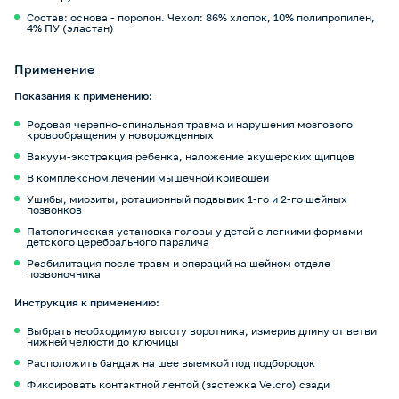
Состав: основа - поролон. Чехол: 86% хлопок, 10% полипропилен,
4% ПУ (эластан)
Применение
Показания к применению:
Родовая черепно-спинальная травма и нарушения мозгового
кровообращения у новорожденных
Вакуум-экстракция ребенка, наложение акушерских щипцов
В комплексном лечении мышечной кривошеи
Ушибы, миозиты, ротационный подвывих 1-го и 2-го шейных
позвонков
Патологическая установка головы у детей с легкими формами
детского церебрального паралича
Реабилитация после травм и операций на шейном отделе
позвоночника
Инструкция к применению:
Выбрать необходимую высоту воротника, измерив длину от ветви
нижней челюсти до ключицы
Расположить бандаж на шее выемкой под подбородок
Фиксировать контактной лентой (застежка Velcro) сзади