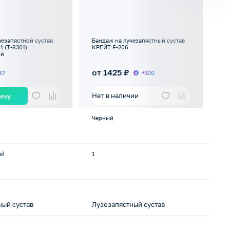
чезапястной сустав
Бандаж на лучезапястный сустав
Ба
1 (Т-8301)
КРЕЙТ F-206
КР
ый
от 1425 ₽
о
37
+100
Нет в наличии
зину
Черный
Се
ый
1
1, 
ный сустав
Лузезапястный сустав
Лу