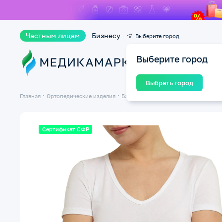
Частным лицам
Бизнесу
Выберите город
Выберите город
Ката
Выбрать город
Главная
Ортопедические изделия
Бандажи и ортезы на суставы
Банд
Сертификат СФР