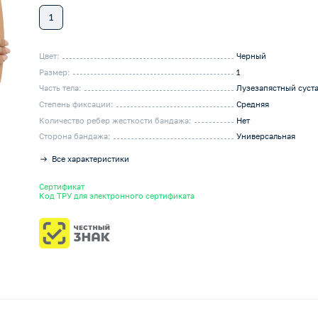
1
Цвет:
Черный
Размер:
1
Часть тела:
Лузезапястный суст
Степень фиксации:
Средняя
Количество ребер жесткости бандажа:
Нет
Сторона бандажа:
Универсальная
Все характеристики
Сертификат
Код ТРУ для электронного сертификата