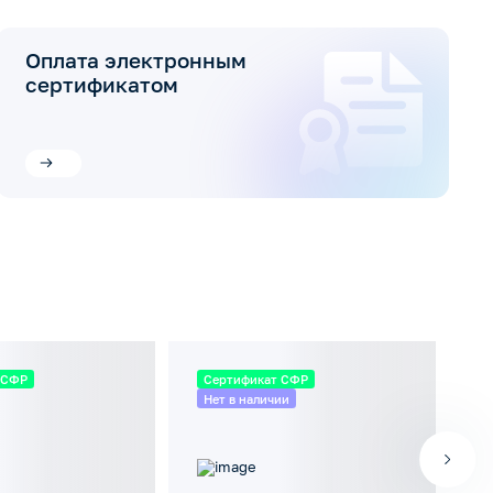
Оплата электронным
сертификатом
 СФР
Сертификат СФР
С
Нет в наличии