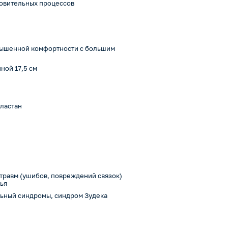
новительных процессов
овышенной комфортности с большим
ной 17,5 см
эластан
травм (ушибов, повреждений связок)
чья
льный синдромы, синдром Зудека