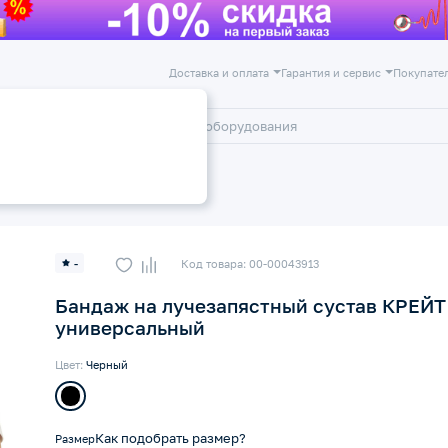
Доставка и оплата
Гарантия и сервис
Покупате
лог
Акции
ажи на лучезапястный сустав
-
Код товара: 00-00043913
Бандаж на лучезапястный сустав КРЕЙТ
универсальный
Цвет:
Черный
Как подобрать размер?
Размер