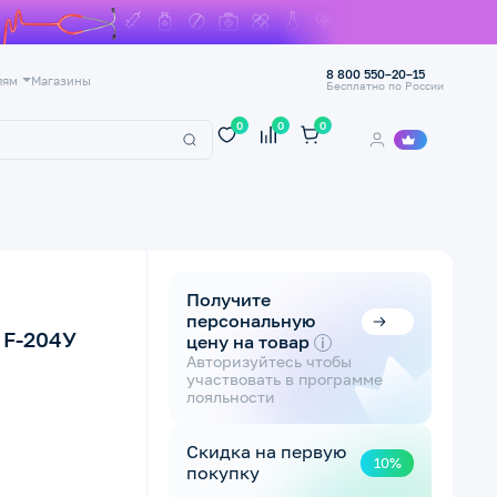
8 800 550–20–15
лям
Магазины
Бесплатно по России
0
0
0
Получите
персональную
 F-204У
цену на товар
i
Авторизуйтесь чтобы
участвовать в программе
лояльности
Скидка на первую
10%
покупку