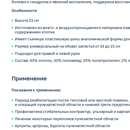
болевого синдрома и явлений воспаления, поддержка восста
Особенности
Высота 21 см
Изготовлен из влаго- и воздухопроницаемого материала п
содержанием хлопка
Имеет съемную пластиковую шину анатомической формы дли
Размер универсальный на обхват запястья от 14 до 21 см
Подходит для правой и левой руки
Состав: 43% хлопок; 30% полиамид; 25% полипропилен; 2% 
Применение
Показания к применению:
Период реабилитации после гипсовой или жесткой повязки, 
и операций лучезапястной области и нижней трети предпле
Профилактика сгибательных контрактур, ульнарный и карпа
Лечение некоторых переломов лучезапястной области
Артриты, артрозы, бурситы лучезапястной области