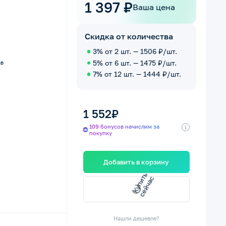
1 397 ₽
Ваша цена
Скидка от количества
3% от 2 шт. — 1506 ₽/шт.
5% от 6 шт. — 1475 ₽/шт.
ав
7% от 12 шт. — 1444 ₽/шт.
1 552₽
i
109 бонусов начислим за
покупку
Добавить в корзину
п
и
т
ь
с
е
й
ч
а
К
у
с
Нашли дешевле?