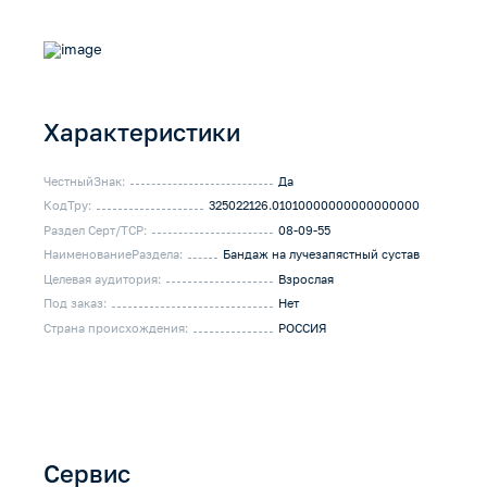
Характеристики
ЧестныйЗнак:
Да
КодТру:
325022126.01010000000000000000
Раздел Серт/ТСР:
08-09-55
НаименованиеРаздела:
Бандаж на лучезапястный сустав
Целевая аудитория:
Взрослая
Под заказ:
Нет
Страна происхождения:
РОССИЯ
Сервис