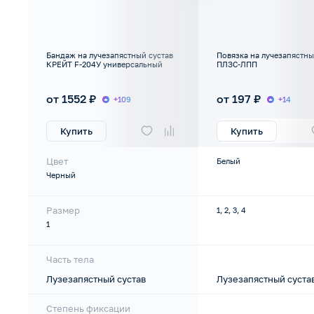
Бандаж на лучезапястный сустав
Повязка на лучезапястны
КРЕЙТ F-204У универсальный
ПЛЗС-ЛПП
от 1552 ₽
от 197 ₽
+109
+14
Купить
Купить
Цвет
Белый
Черный
Размер
1, 2, 3, 4
1
Часть тела
Лузезапястный сустав
Лузезапястный суста
Степень фиксации