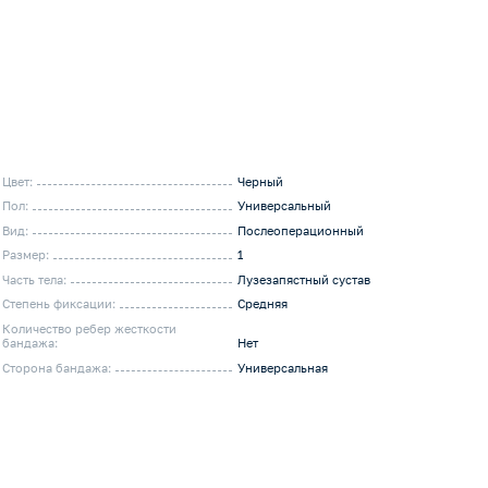
Цвет:
Черный
Пол:
Универсальный
Вид:
Послеоперационный
Размер:
1
Часть тела:
Лузезапястный сустав
Степень фиксации:
Средняя
Количество ребер жесткости
бандажа:
Нет
Сторона бандажа:
Универсальная