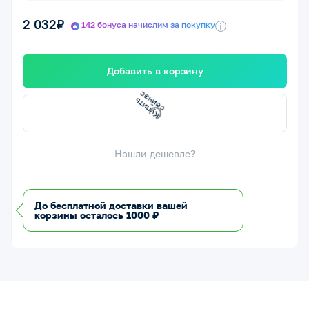
2 032₽
142 бонуса начислим за покупку
i
Добавить в корзину
К
у
п
и
т
ь
е
й
ч
а
с
с
Нашли дешевле?
До бесплатной доставки вашей
корзины осталось 1000 ₽