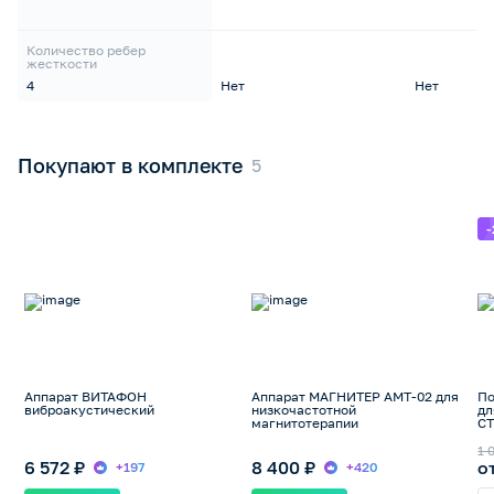
Количество ребер
жесткости
4
Нет
Нет
Покупают в комплекте
Аппарат ВИТАФОН
Аппарат МАГНИТЕР АМТ-02 для
По
виброакустический
низкочастотной
дл
магнитотерапии
СТ
1 
6 572 ₽
8 400 ₽
о
+197
+420