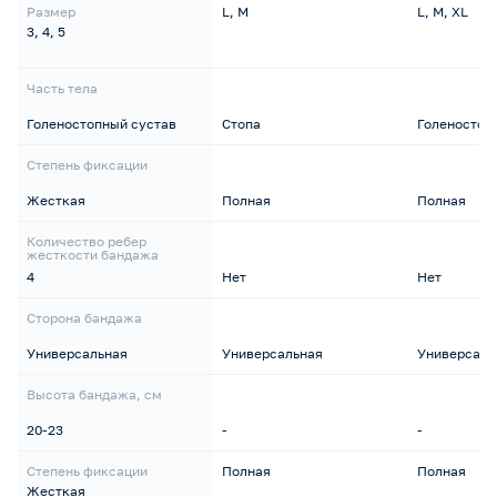
Размер
L, M
L, M, XL
3, 4, 5
Часть тела
Голеностопный сустав
Стопа
Голеностоп
Степень фиксации
Жесткая
Полная
Полная
Количество ребер
жесткости бандажа
4
Нет
Нет
Сторона бандажа
Универсальная
Универсальная
Универсаль
Высота бандажа, см
20-23
-
-
Степень фиксации
Полная
Полная
Жесткая