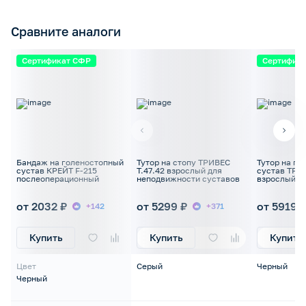
Сравните аналоги
Сертификат СФР
Сертифик
Бандаж на голеностопный
Тутор на стопу ТРИВЕС
Тутор на го
сустав КРЕЙТ F-215
Т.47.42 взрослый для
сустав ТРИВ
послеоперационный
неподвижности суставов
взрослый д
от 2032 ₽
от 5299 ₽
от 5919 
+142
+371
Купить
Купить
Купить
Цвет
Серый
Черный
Черный