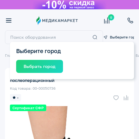
0
Выберите горо
Выберите город
Главная
Ортопедические изделия
Бандажи и ортезы на суставы
Б
Выбрать город
Бандаж на голеностопный сустав КРЕЙТ F-215 №3
послеоперационный
Код товара: 00-00050736
-
Сертификат СФР