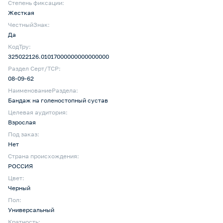
Степень фиксации:
Жесткая
ЧестныйЗнак:
Да
КодТру:
325022126.01017000000000000000
Раздел Серт/ТСР:
08-09-62
НаименованиеРаздела:
Бандаж на голеностопный сустав
Целевая аудитория:
Взрослая
Под заказ:
Нет
Страна происхождения:
РОССИЯ
Цвет:
Черный
Пол:
Универсальный
Кратность: