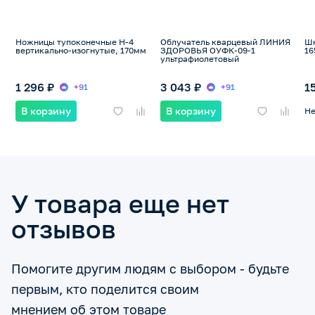
Ножницы тупоконечные Н-4
Облучатель кварцевый ЛИНИЯ
Шк
вертикально-изогнутые, 170мм
ЗДОРОВЬЯ ОУФК-09-1
16
ультрафиолетовый
1 296 ₽
3 043 ₽
1
+91
+91
В корзину
В корзину
Не
У товара еще нет
отзывов
Помогите другим людям с выбором - будьте
первым, кто поделится своим
мнением об этом товаре