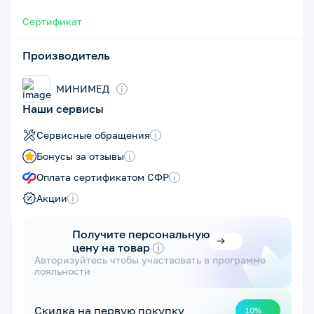
Сертификат
Производитель
МИНИМЕД
i
Наши сервисы
Сервисные обращения
i
Бонусы за отзывы
i
Оплата сертификатом СФР
i
Акции
i
Получите персональную
цену на товар
i
Авторизуйтесь чтобы участвовать в программе
лояльности
Скидка на первую покупку
10%