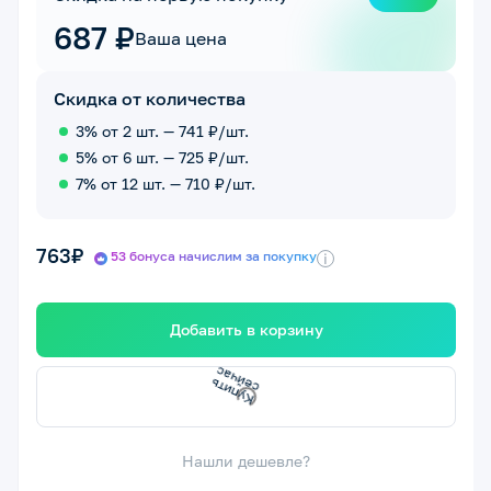
687 ₽
Ваша цена
Скидка от количества
3% от 2 шт. — 741 ₽/шт.
5% от 6 шт. — 725 ₽/шт.
7% от 12 шт. — 710 ₽/шт.
763₽
53 бонуса начислим за покупку
i
Добавить в корзину
у
п
ить
с
е
й
ч
а
К
с
Нашли дешевле?