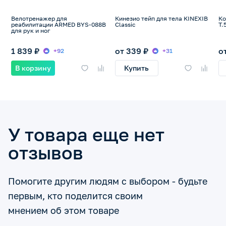
Велотренажер для
Кинезио тейп для тела KINEXIB
Ко
реабилитации ARMED BYS-088B
Classic
Т.
для рук и ног
1 839 ₽
от 339 ₽
о
+92
+31
В корзину
Купить
У товара еще нет
отзывов
Помогите другим людям с выбором - будьте
первым, кто поделится своим
мнением об этом товаре