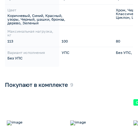
Цвет
Хром, Черны
Классическ
Коричневый, Синий, Красный,
Циклон, Шо
узоры, Черный, шашки, бронза,
-
дерево, Зеленый
Максимальная нагрузка,
кг
113
100
80
Вариант исполнения
УПС
Без УПС, У
Без УПС
Покупают в комплекте