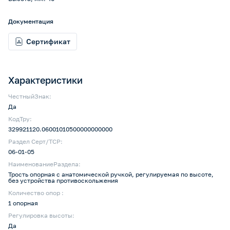
Документация
Сертификат
Характеристики
ЧестныйЗнак:
Да
КодТру:
329921120.06001010500000000000
Раздел Серт/ТСР:
06-01-05
НаименованиеРаздела:
Трость опорная с анатомической ручкой, регулируемая по высоте,
без устройства противоскольжения
Количество опор :
1 опорная
Регулировка высоты:
Да