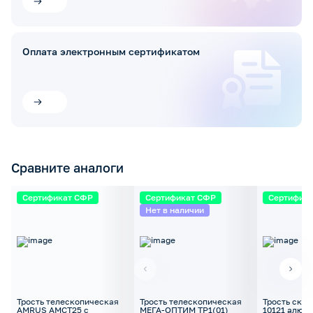
Оплата электронным сертификатом
Сравните аналоги
Сертификат СФР
Сертификат СФР
Сертифик
Нет в наличии
Трость телескопическая
Трость телескопическая
Трость скл
AMRUS AMCT25 с
МЕГА-ОПТИМ ТР1(01)
10121 алюм