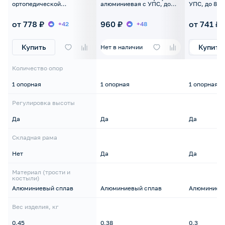
ортопедической
алюминиевая с УПС, до
УПС, до 80к
рукояткой без УПС, до
100 кг
113кг
от 778 ₽
960 ₽
от 741 ₽
+42
+48
Купить
Купить
Нет в наличии
Количество опор
1 опорная
1 опорная
1 опорная
Регулировка высоты
Да
Да
Да
Складная рама
Нет
Да
Да
Материал (трости и
костыли)
Алюминиевый сплав
Алюминиевый сплав
Алюминиевы
Вес изделия, кг
0,45
0,38
0,3