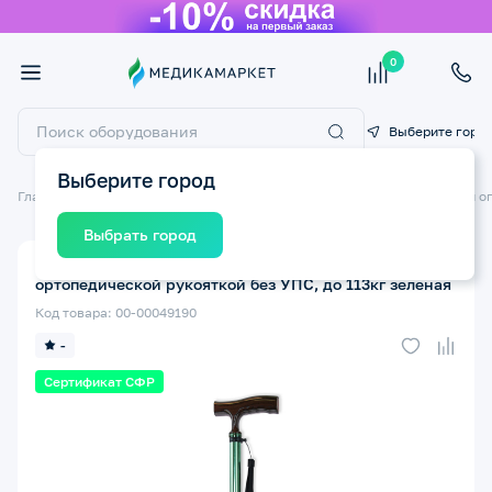
0
Выберите горо
Выберите город
Главная
Технические средства реабилитации ТСР
Трости и трости о
Выбрать город
Трость телескопическая AMRUS AMCT25 GR с
ортопедической рукояткой без УПС, до 113кг зеленая
Код товара: 00-00049190
-
Сертификат СФР