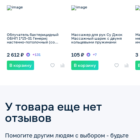
Облучатель бактерицидный
Массажер для рук Су Джок
Ма
ОБНП 1*15-01 Генерис
Массажный шарик с двумя
ме
настенно-потолочный (со
кольцевыми пружинами
ин
шнуром) 1 лампа F15 в
комплекте
2 612 ₽
105 ₽
3
+131
+7
В корзину
В корзину
У товара еще нет
отзывов
Помогите другим людям с выбором - будьте