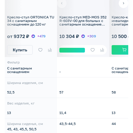
Кресло-стул ORTONICA TU
Кресло-стул MED-MOS 352
Кресло-кат
34 с санитарным
R-603V-00 для больных с
инвалидная
оснащением до 120 кг
санитарным оснащением
санитарным
на колесах
складная, д
от 9372 ₽
10 304 ₽
10 500 ₽
+479
+309
Купить
Фильтр
С санитарным
С санитарн
оснащением
-
оснащение
Ширина изделия, см
52,5
57
58
Вес изделия, кг
13
11,4
13
Ширина сиденья, см
43,5-44,5
44
45, 43, 45,5, 50,5