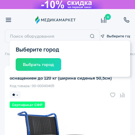
0
Выберите горо
Выберите город
Главная
Технические средства реабилитации ТСР
Инвалидные крес
Выбрать город
Кресло-стул ORTONICA TU 34 с санитарным
оснащением до 120 кг (ширина сиденья 50,5см)
Код товара: 00-00040405
-
Сертификат СФР