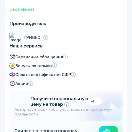
Сертификат
Производитель
ТРИВЕС
i
Наши сервисы
Сервисные обращения
i
Бонусы за отзывы
i
Оплата сертификатом СФР
i
Акции
i
Получите персональную
цену на товар
i
Авторизуйтесь чтобы участвовать в программе
лояльности
Скидка на первую покупку
10%