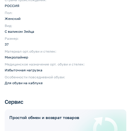
РОССИЯ
Пол:
Женский
Вид:
С валиком Зейца
Размер:
37
Материал орт.обуви и стелек:
Микролайнер
Медицинское назначение орт. обуви и стелек:
Избыточная нагрузка
Особенности повседневной обуви:
Для обуви на каблуке
Сервис
Простой обмен и возврат товаров