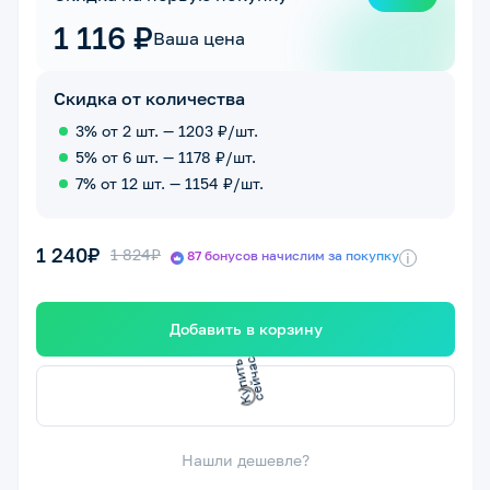
1 116 ₽
Ваша цена
Скидка от количества
3% от 2 шт. — 1203 ₽/шт.
5% от 6 шт. — 1178 ₽/шт.
7% от 12 шт. — 1154 ₽/шт.
1 240₽
1 824₽
87 бонусов начислим за покупку
i
Добавить в корзину
К
у
п
и
т
ь
е
й
ч
а
с
с
Нашли дешевле?