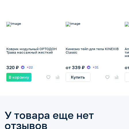
Коврик модульный ОРТОДОН
Кинезио тейп для тела KINEXIB
Ап
Трава массажный жесткий
Classic
ти
мя
320 ₽
от 339 ₽
о
+22
+31
В корзину
Купить
У товара еще нет
отзывов