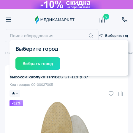
0
Выберите горо
Выберите город
Главная
Ортопедические изделия
Стельки ортопедические
Стельк
Выбрать город
Стельки ортопедические женские для обуви на
высоком каблуке ТРИВЕС СТ-119 р.37
Код товара: 00-00027305
-
-32%