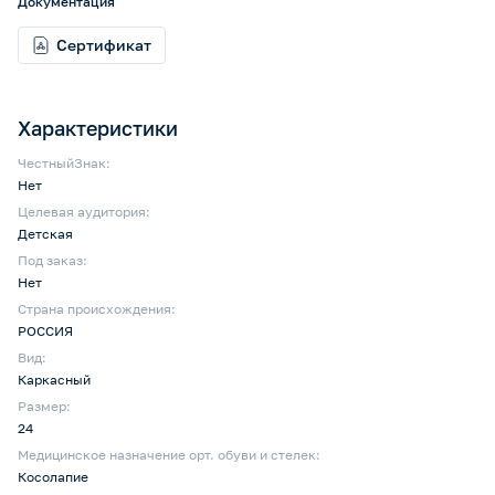
Документация
Сертификат
Характеристики
ЧестныйЗнак:
Нет
Целевая аудитория:
Детская
Под заказ:
Нет
Страна происхождения:
РОССИЯ
Вид:
Каркасный
Размер:
24
Медицинское назначение орт. обуви и стелек:
Косолапие