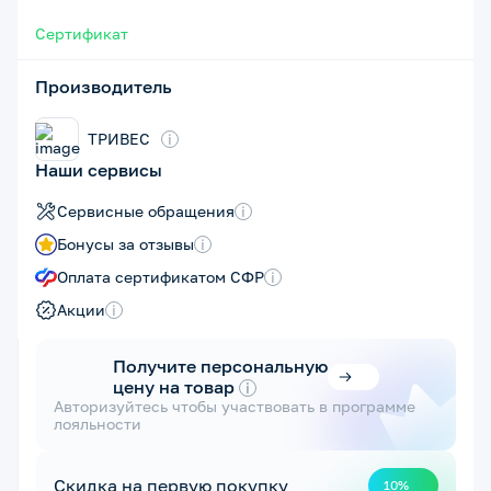
Сертификат
Производитель
ТРИВЕС
i
Наши сервисы
Сервисные обращения
i
Бонусы за отзывы
i
Оплата сертификатом СФР
i
Акции
i
Получите персональную
цену на товар
i
Авторизуйтесь чтобы участвовать в программе
лояльности
Скидка на первую покупку
10%