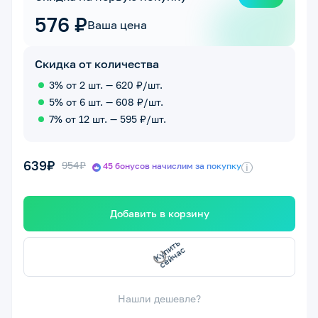
576 ₽
Ваша цена
Скидка от количества
3% от 2 шт. — 620 ₽/шт.
5% от 6 шт. — 608 ₽/шт.
7% от 12 шт. — 595 ₽/шт.
639₽
954₽
45 бонусов начислим за покупку
i
Добавить в корзину
с
с
К
у
п
и
т
ь
е
й
ч
а
Нашли дешевле?