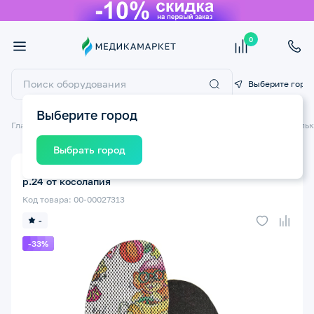
0
Выберите горо
Выберите город
Главная
Ортопедические изделия
Стельки ортопедические
Стельк
Выбрать город
Стельки ортопедические детские ТРИВЕС СТ-183
р.24 от косолапия
Код товара: 00-00027313
-
-33%