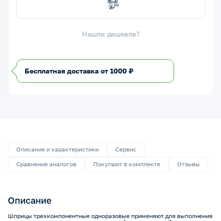
К
у
п
и
т
ь
е
й
ч
а
с
с
Нашли дешевле?
Бесплатная доставка от 1000 ₽
Описание и характеристики
Сервис
Сравнение аналогов
Покупают в комплекте
Отзывы
Описание
Шприцы трехкомпонентные одноразовые применяют для выполнения