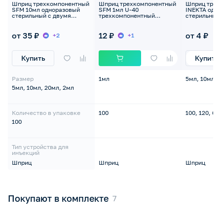
Шприц трехкомпонентный
Шприц трехкомпонентный
Шприц трех
SFM 10мл одноразовый
SFM 1мл U-40
INEKTA одн
стерильный с двумя
трехкомпонентный
стерильный 
иглами (20G и 19G), 100шт
одноразовый стерильный
со сменной иглой 26G,
100шт
от 35 ₽
12 ₽
от 4 ₽
+2
+1
Купить
Купить
Размер
1мл
5мл, 10мл, 
5мл, 10мл, 20мл, 2мл
Количество в упаковке
100
100, 120, 60
100
Тип устройства для
инъекций
Шприц
Шприц
Шприц
Покупают в комплекте