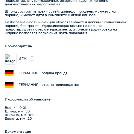
подкожных, внутримышечных инъекций и других лечебно-
диагностических мероприятий.
Шприц состоит из трех частей: цилиндр, поршень, манжета на
поршне, и может идти в комплекте с иглой или без.
Безболезненность инъекции обуславливается легким скольжением
поршня, без трения. Удерживающее кольцо на поршне
предотвращает потерю медикамента, а точная градуировка на
шприце позволяет легко считывать показания.
Производитель
i
SFM
ГЕРМАНИЯ - родина бренда
ГЕРМАНИЯ - страна производства
Информация об упаковке
Вес, кг: 0.01
Длина, мм: 30
Ширина, мм: 180
Высота, мм: 20
Документация