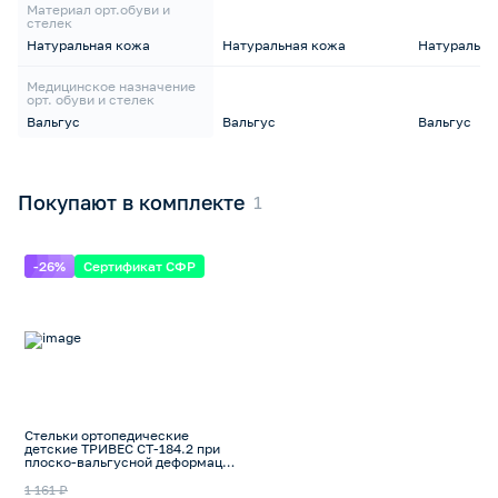
Материал орт.обуви и
стелек
Натуральная кожа
Натуральная кожа
Натуральна
Медицинское назначение
орт. обуви и стелек
Вальгус
Вальгус
Вальгус
Покупают в комплекте
-26%
Сертификат СФР
Стельки ортопедические
детские ТРИВЕС СТ-184.2 при
плоско-вальгусной деформации
стопы
1 161 ₽