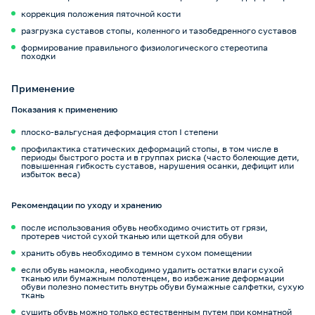
коррекция положения пяточной кости
разгрузка суставов стопы, коленного и тазобедренного суставов
формирование правильного физиологического стереотипа
походки
Применение
Показания к применению
плоско-вальгусная деформация стоп I степени
профилактика статических деформаций стопы, в том числе в
периоды быстрого роста и в группах риска (часто болеющие дети,
повышенная гибкость суставов, нарушения осанки, дефицит или
избыток веса)
Рекомендации по уходу и хранению
после использования обувь необходимо очистить от грязи,
протерев чистой сухой тканью или щеткой для обуви
хранить обувь необходимо в темном сухом помещении
если обувь намокла, необходимо удалить остатки влаги сухой
тканью или бумажным полотенцем, во избежание деформации
обуви полезно поместить внутрь обуви бумажные салфетки, сухую
ткань
сушить обувь можно только естественным путем при комнатной