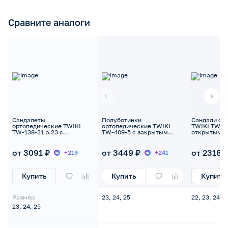
Сравните аналоги
Сандалеты
Полуботинки
Сандали ор
ортопедические TWIKI
ортопедические TWIKI
TWIKI TW-13
TW-138-31 р.23 с
TW-409-5 с закрытым
открытым н
открытым носком
носком
от 3091 ₽
от 3449 ₽
от 2318 
+216
+241
Купить
Купить
Купить
Размер
23, 24, 25
22, 23, 24, 2
23, 24, 25