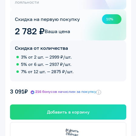
лояльности
Скидка на первую покупку
10%
2 782 ₽
Ваша цена
Скидка от количества
3% от 2 шт. — 2999 ₽/шт.
5% от 6 шт. — 2937 ₽/шт.
7% от 12 шт. — 2875 ₽/шт.
3 091₽
216 бонусов начислим за покупку
i
Добавить в корзину
с
К
у
п
и
т
ь
с
е
й
ч
а