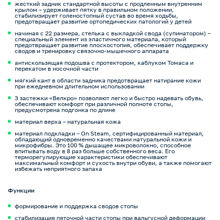
жесткий задник стандартной высоты с продленным внутренним
крылом – удерживает пятку в правильном положении,
стабилизирует голеностопный сустав во время ходьбы,
предотвращает развитие ортопедических патологий у детей
начиная с 22 размера, стелька с выкладкой свода (супинатором) –
специальный элемент из эластичного материала, который
предотвращает развитие плоскостопия, обеспечивает поддержку
сводов и тренировку связочно-мышечного аппарата
антискользящая подошва с протектором, каблуком Томаса и
перекатом в носочной части
мягкий кант в области задника предотвращает натирание кожи
при ежедневном длительном использовании
3 застежки «Велкро» позволяют легко и быстро надевать обувь,
обеспечивают комфорт при различной полноте стопы,
предусмотрена подгонка по длине
материал верха – натуральная кожа
материал подкладки – On Steam, сертифицированный материал,
обладающий одновременно качествами натуральной кожи и
микрофибры. Это 100 % дышащее микроволокно, способное
впитывать воду в 8 раз больше собственного веса. Его
терморегулирующие характеристики обеспечивают
максимальный комфорт и сухость внутри обуви, а также помогают
избежать неприятного запаха
Функции
формирование и поддержка сводов стопы
стабилизация пяточной части стопы при вальгусной деформации