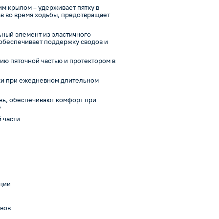
м крылом – удерживает пятку в
в во время ходьбы, предотвращает
ьный элемент из эластичного
 обеспечивает поддержку сводов и
ию пяточной частью и протектором в
ожи при ежедневном длительном
увь, обеспечивают комфорт при
е
й части
ации
авов