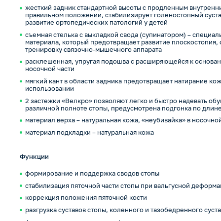
жесткий задник стандартной высоты с продленным внутренни
правильном положении, стабилизирует голеностопный суста
развитие ортопедических патологий у детей
съемная стелька с выкладкой свода (супинатором) – специал
материала, который предотвращает развитие плоскостопия,
тренировку связочно-мышечного аппарата
расклешенная, упругая подошва с расширяющейся к основан
носочной части
мягкий кант в области задника предотвращает натирание к
использовании
2 застежки «Велкро» позволяют легко и быстро надевать об
различной полноте стопы, предусмотрена подгонка по длин
материал верха – натуральная кожа, «неубивайка» в носочно
материал подкладки – натуральная кожа
Функции
формирование и поддержка сводов стопы
стабилизация пяточной части стопы при вальгусной деформ
коррекция положения пяточной кости
разгрузка суставов стопы, коленного и тазобедренного суст