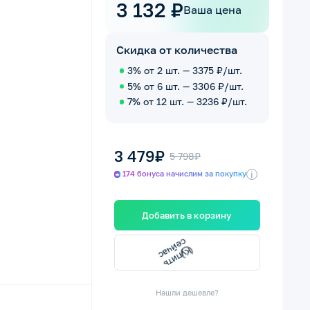
3 132 ₽
Ваша цена
Скидка от количества
3% от 2 шт. — 3375 ₽/шт.
5% от 6 шт. — 3306 ₽/шт.
7% от 12 шт. — 3236 ₽/шт.
3 479₽
5 798₽
i
174 бонуса начислим за покупку
Добавить в корзину
с
К
у
п
и
т
ь с
е
й
ч
а
Нашли дешевле?