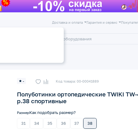
Доставка и оплата
Гарантия и сервис
Покупате
лог
Акции
-
Код товара: 00-00041889
Полуботинки ортопедические TWIKI TW-
р.38 спортивные
Как подобрать размер?
Размер
31
34
35
36
37
38