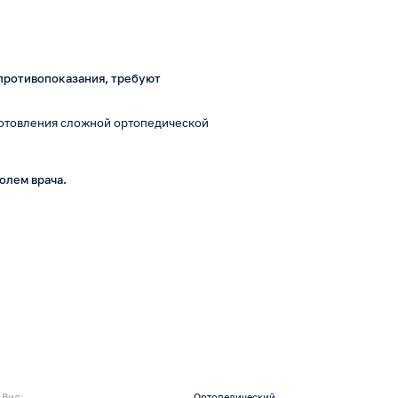
противопоказания, требуют
готовления сложной ортопедической
олем врача.
Вид:
Ортопедический