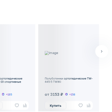
ортопедические
Полуботинки ортопедические TW-
По
-19 спортивные
445-5 TWIKI
TW
от 3153 ₽
о
+185
+158
Купить