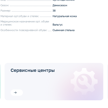
Сезон:
Демисезон
Размер:
38
Материал орт.обуви и стелек:
Натуральная кожа
Медицинское назначение орт. обуви
и стелек:
Вальгус
Особенности повседневной обуви:
Съемная стелька
Сервисные центры