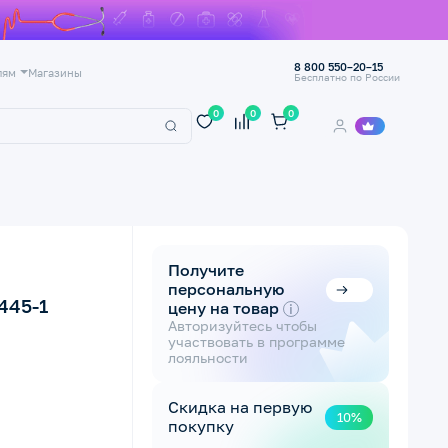
8 800 550–20–15
лям
Магазины
Бесплатно по России
0
0
0
Получите
персональную
445-1
цену на товар
i
Авторизуйтесь чтобы
участвовать в программе
лояльности
Скидка на первую
10%
покупку