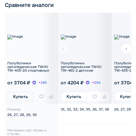
Сравните аналоги
Полуботинки
Полуботинки
Полуботинк
ортопедические TWIKI
ортопедические TWIKI
ортопедиче
TW-435-20 спортивные
TW-461-2 детские
TW-435-19 
от 3704 ₽
от 4204 ₽
от 3704 
+185
+294
Купить
Купить
Купить
Размер
31, 32, 33, 34, 35, 36, 37, 38
26, 27, 28, 2
26, 27, 28, 29, 30
Материал орт.обуви и
стелек