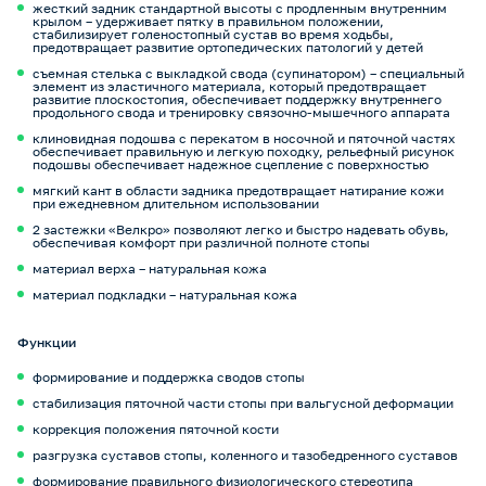
жесткий задник стандартной высоты с продленным внутренним
крылом – удерживает пятку в правильном положении,
стабилизирует голеностопный сустав во время ходьбы,
предотвращает развитие ортопедических патологий у детей
съемная стелька с выкладкой свода (супинатором) – специальный
элемент из эластичного материала, который предотвращает
развитие плоскостопия, обеспечивает поддержку внутреннего
продольного свода и тренировку связочно-мышечного аппарата
клиновидная подошва с перекатом в носочной и пяточной частях
обеспечивает правильную и легкую походку, рельефный рисунок
подошвы обеспечивает надежное сцепление с поверхностью
мягкий кант в области задника предотвращает натирание кожи
при ежедневном длительном использовании
2 застежки «Велкро» позволяют легко и быстро надевать обувь,
обеспечивая комфорт при различной полноте стопы
материал верха – натуральная кожа
материал подкладки – натуральная кожа
Функции
формирование и поддержка сводов стопы
стабилизация пяточной части стопы при вальгусной деформации
коррекция положения пяточной кости
разгрузка суставов стопы, коленного и тазобедренного суставов
формирование правильного физиологического стереотипа