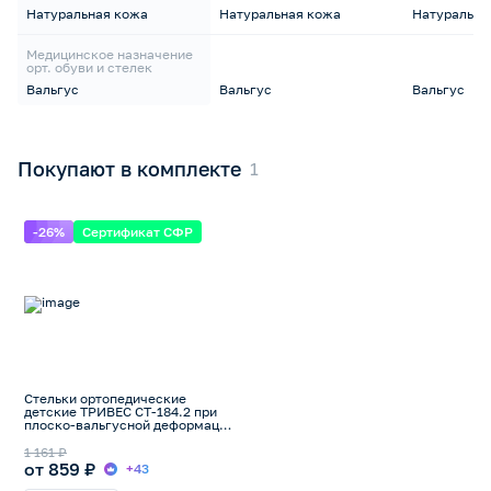
Натуральная кожа
Натуральная кожа
Натуральна
Медицинское назначение
орт. обуви и стелек
Вальгус
Вальгус
Вальгус
Покупают в комплекте
-26%
Сертификат СФР
Стельки ортопедические
детские ТРИВЕС СТ-184.2 при
плоско-вальгусной деформации
стопы
1 161 ₽
от 859 ₽
+43