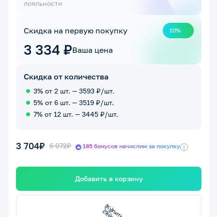
лояльности
Скидка на первую покупку
10%
3 334 ₽
Ваша цена
Скидка от количества
3% от 2 шт. — 3593 ₽/шт.
5% от 6 шт. — 3519 ₽/шт.
7% от 12 шт. — 3445 ₽/шт.
3 704₽
6 072₽
185 бонусов начислим за покупку
i
Добавить в корзину
с
К
у
п
и
т
ь
с
е
й
ч
а