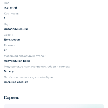
Пол:
Женский
Кратность:
1
Вид:
Ортопедический
Сезон:
Демисезон
Размер:
28
Материал орт.обуви и стелек:
Натуральная кожа
Медицинское назначение орт. обуви и стелек:
Вальгус
Особенности повседневной обуви:
Съемная стелька
Сервис