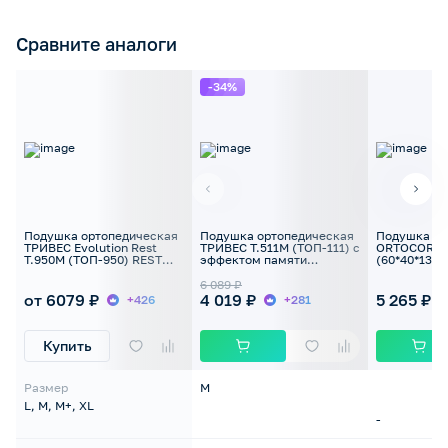
Сравните аналоги
-34%
Подушка ортопедическая
Подушка ортопедическая
Подушка ор
ТРИВЕС Evolution Rest
ТРИВЕС Т.511М (ТОП-111) с
ORTOCORRE
Т.950М (ТОП-950) REST
эффектом памяти
(60*40*13см
(mid) с упругими
вакуумная упаковка
вставками
11*49*32см
6 089 ₽
от 6079 ₽
4 019 ₽
5 265 ₽
+426
+281
Купить
Размер
M
L, M, M+, XL
-