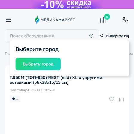
0
Выберите горо
Выберите город
Главная
Ортопедические изделия
Подушки ортопедические
Ортоп
Выбрать город
Подушка ортопедическая ТРИВЕС Evolution Rest
Т.950М (ТОП-950) REST (mid) XL с упругими
вставками (56x38x15/13 см)
Код товара: 00-00031528
-