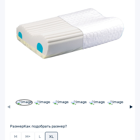
Размер
Как подобрать размер?
M
M+
L
XL