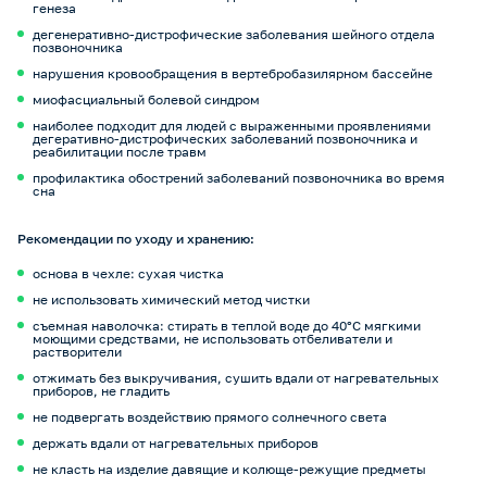
генеза
дегенеративно-дистрофические заболевания шейного отдела
позвоночника
нарушения кровообращения в вертебробазилярном бассейне
миофасциальный болевой синдром
наиболее подходит для людей с выраженными проявлениями
дегеративно-дистрофических заболеваний позвоночника и
реабилитации после травм
профилактика обострений заболеваний позвоночника во время
сна
Рекомендации по уходу и хранению:
основа в чехле: сухая чистка
не использовать химический метод чистки
съемная наволочка: стирать в теплой воде до 40°С мягкими
моющими средствами, не использовать отбеливатели и
растворители
отжимать без выкручивания, сушить вдали от нагревательных
приборов, не гладить
не подвергать воздействию прямого солнечного света
держать вдали от нагревательных приборов
не класть на изделие давящие и колюще-режущие предметы