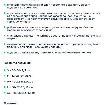
плотный, упругий нижний слой позволяет сохранять форму
подушки во время сна
верхний слой с «эффектом памяти» становится более эластичным
от воздействия тепла человеческого тела, дарит ощущение
невесомости, не препятствует воздухообмену и обеспечивает
терморегуляцию
ребристая поверхность создает улучшенный воздухообмен и
массажный эффект головы и шеи
уникальное трехкомпонентное сочетание для качественного сна и
отдыха
наличие нескольких типоразмеров позволяет правильно подобрать
подушку для людей разной комплекции
подушка снабжена внутренним хлопчатобумажным чехлом
Габариты подушки:
S – 50x30x9/7 см
M – 50x33x11/9 см
M+ – 50x33x12/10 см
L – 56x37x13/11 см
XL – 56x38x15/13 см
Функции: