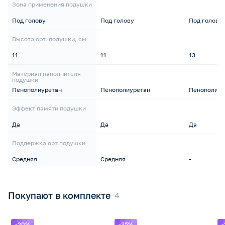
Зона применения подушки
Под голову
Под голову
Под голову
Высота орт. подушки, см
11
11
13
Материал наполнителя
подушки
Пенополиуретан
Пенополиуретан
Пенополиур
Эффект памяти подушки
Да
Да
Да
Поддержка орт.подушки
Средняя
Средняя
-
Покупают в комплекте
-20%
-35%