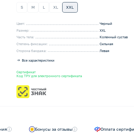
S
M
L
XL
XXL
Цвет:
Черный
Размер:
XXL
Часть тела:
Коленный сустав
Степень фиксации:
Сильная
Сторона бандажа:
Левая
Все характеристики
Сертификат
Код ТРУ для электронного сертификата
ния
i
Бонусы за отзывы
i
Оплата сертиф