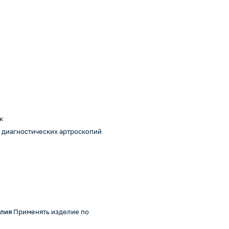
к
, диагностических артроскопий
и
елия
Применять изделие по