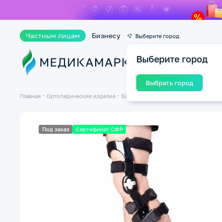
Частным лицам
Бизнесу
Выберите город
Выберите город
Ката
Выбрать город
Главная
Ортопедические изделия
Бандажи и ортезы на суставы
Банд
Под заказ
Сертификат СФР