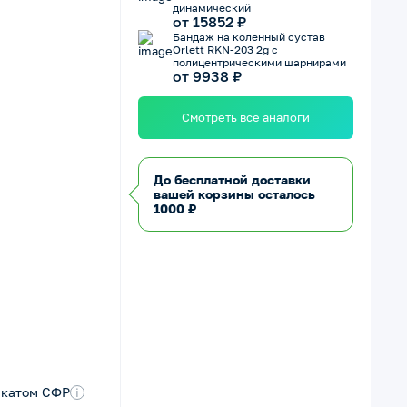
динамический
от 15852 ₽
Бандаж на коленный сустав
Orlett RKN-203 2g с
полицентрическими шарнирами
от 9938 ₽
Смотреть все аналоги
До бесплатной доставки
вашей корзины осталось
1000 ₽
икатом СФР
i