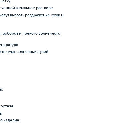
чистку
моченной в мыльном растворе
 могут вызвать раздражение кожи и
 приборов и прямого солнечного
емпературе
 и прямых солнечных лучей
а:
 ортеза
в
но изделие