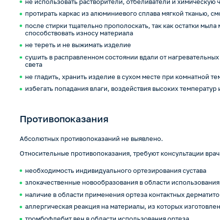
не использовать растворители, отбеливатели и химическую 
протирать каркас из алюминиевого сплава мягкой тканью, с
после стирки тщательно прополоскать, так как остатки мыла
способствовать износу материала
не тереть и не выжимать изделие
сушить в расправленном состоянии вдали от нагревательных
света
не гладить, хранить изделие в сухом месте при комнатной т
избегать попадания влаги, воздействия высоких температур
Противопоказания
Абсолютных противопоказаний не выявлено.
Относительные противопоказания, требуют консультации врач
необходимость индивидуального ортезирования сустава
злокачественные новообразования в области использования
наличие в области применения ортеза контактных дерматито
аллергическая реакция на материалы, из которых изготовле
тромбофлебит вен в области использования ортеза