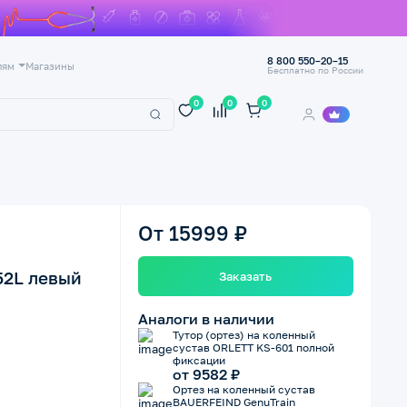
8 800 550–20–15
лям
Магазины
Бесплатно по России
0
0
0
От 15999 ₽
52L левый
Заказать
Аналоги в наличии
Тутор (ортез) на коленный
сустав ORLETT KS-601 полной
фиксации
от 9582 ₽
Ортез на коленный сустав
BAUERFEIND GenuTrain