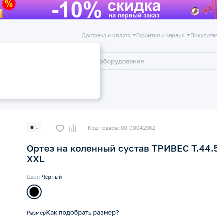
Доставка и оплата
Гарантия и сервис
Покупате
лог
Акции
ажи и ортезы на коленный сустав
-
Код товара: 00-00042362
Ортез на коленный сустав ТРИВЕС Т.44.
XXL
Цвет:
Черный
Как подобрать размер?
Размер