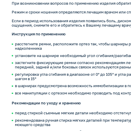
При возникновении вопросов по применению изделия обратит
Режим и сроки ношения определяются лечащим врачом или с
Если в период использования изделия появились боль, диско
ощущения, снимите его и обратитесь к Вашему лечащему врачу
Инструкция по применению
расстегните ремни, расположите ортез так, чтобы шарниры 
надколенника
установите на шарнире необходимый угол сгибания/разгиба
застегните фиксирующие ремни согласно рекомендациям ле
передней, задней и/или боковых связок используются разн
регулировка угла сгибания в диапазоне от 0° до 105° и угла р
шагом в 15°
в шарнирах предусмотрена возможность иммобилизации в п
все манипуляции с ортезом необходимо проводить под конт
Рекомендации по уходу и хранению
перед стиркой съемные мягкие детали необходимо отстегнут
рекомендована ручная стирка мягких деталей при температу
моющего средства