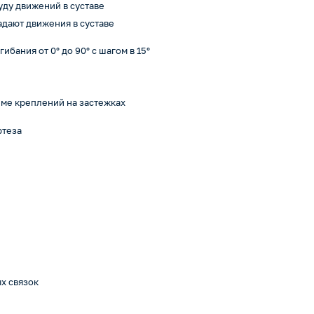
ду движений в суставе
дают движения в суставе
ибания от 0° до 90° с шагом в 15°
еме креплений на застежках
ртеза
х связок