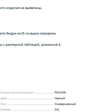
ого изделия не выявлены.
ети бедра на 15 см выше середины
 с размерной таблицей, указанной в
Страна происхождения:
РОССИЯ
Цвет:
Черный
Пол:
Универсальный
Размер:
XXL