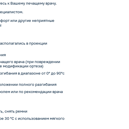
есь к Вашему лечащему врачу.
пециалистом.
мфорт или другие неприятные
.
располагались в проекции
ния
чащего врача (при повреждении
ые модификации ортеза)
азгибания в диапазоне от 0° до 90°с
оложении полного разгибания
ролем или по рекомендации врача
ь, снять ремни
ре 30 °С с использованием мягкого