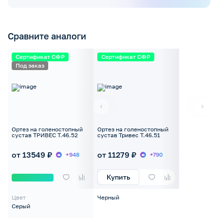
Сравните аналоги
Сертификат СФР
Сертификат СФР
Под заказ
Ортез на голеностопный
Ортез на голеностопный
сустав ТРИВЕС Т.46.52
сустав Тривес Т.46.51
от 13549 ₽
от 11279 ₽
+948
+790
Купить
Цвет
Черный
Серый