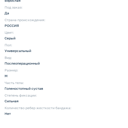
Взрослая
Под заказ:
Да
Страна происхождения:
РОССИЯ
Цвет:
Серый
Пол:
Универсальный
Вид:
Послеоперационный
Размер:
M
Часть тела:
Голеностопный сустав
Степень фиксации:
Сильная
Количество ребер жесткости бандажа:
Нет