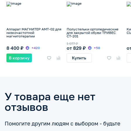
Аппарат МАГНИТЕР АМТ-02 для
Полустельки ортопедические
Ки
низкочастотной
для закрытой обуви ТРИВЕС
Cl
магнитотерапии
СТ-201
1 077 ₽
8 400 ₽
от 829 ₽
о
+420
+58
В корзину
Купить
У товара еще нет
отзывов
Помогите другим людям с выбором - будьте