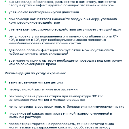
выньте вкладной сапожок, разместите в нем стопу, поместите
стопу в ортез и зафиксируйте с помощью застежек «Велкро»
установите необходимый угол движения
при помощи нагнетателя накачайте воздух в камеру, увеличив
компрессионное воздействие
степень компрессионного воздействия регулирует лечащий врач
регулировка угла подошвенного и тыльного сгибания стопы 0°-
40°, с шагом в 10°, при необходимости можно полностью
иммобилизировать голеностопный сустав
для более плотной фиксации вокруг пятки можно установить
набор дополнительных вкладышей
все манипуляции с ортезом необходимо проводить под контролем
или по рекомендации врача
Рекомендации по уходу и хранению
вынуть съемные мягкие детали
перед стиркой застегните все застежки
рекомендована ручная стирка при температуре 30° С с
использованием мягкого моющего средства
не использовать растворители, отбеливатели и химическую чистку
пластиковый каркас протирать мягкой тканью, смоченной в
мыльном растворе
после стирки тщательно прополоскать, так как остатки мыла
могут вызвать раздражение кожи и способствовать износу