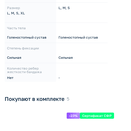
Размер
L, M, S
L, M, S, XL
Часть тела
Голеностопный сустав
Голеностопный сустав
Степень фиксации
Сильная
Сильная
Количество ребер
жесткости бандажа
Нет
-
Покупают в комплекте
-23%
Сертификат СФР