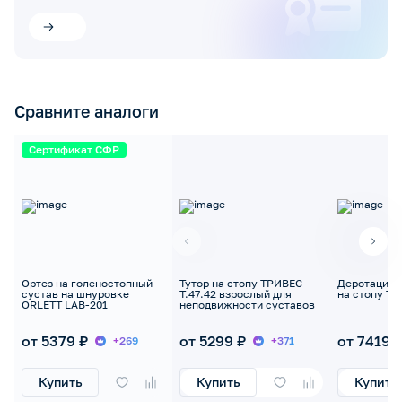
Сравните аналоги
Сертификат СФР
Ортез на голеностопный
Тутор на стопу ТРИВЕС
Деротацион
сустав на шнуровке
Т.47.42 взрослый для
на стопу Три
ORLETT LAB-201
неподвижности суставов
от 5379 ₽
от 5299 ₽
от 7419 
+269
+371
Купить
Купить
Купить