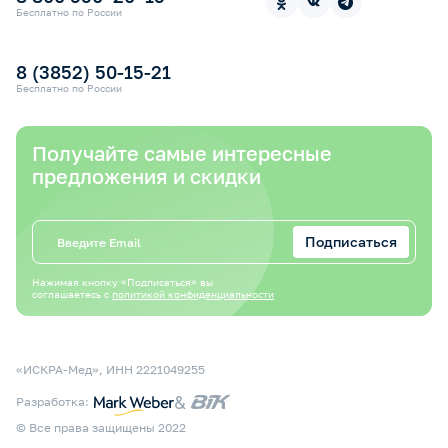
Контакты
Прокат медицинской техники
Бесплатно по России
Электронный сертификат СФР
Оплата электронным сертификатом СФР
8 (3852) 50-15-21
Бесплатно по России
Получайте самые интересные
предложения и скидки
Подписаться
Нажимая кнопку «Подписаться» вы
соглашаетесь с
политикой конфиденциальности
«ИСКРА-Мед», ИНН 2221049255
&
Разработка:
© Все права защищены 2022