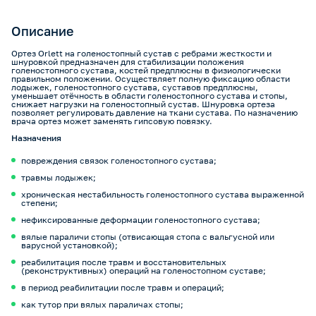
Описание
Ортез Orlett на голеностопный сустав с ребрами жесткости и
шнуровкой предназначен для стабилизации положения
голеностопного сустава, костей предплюсны в физиологически
правильном положении. Осуществляет полную фиксацию области
лодыжек, голеностопного сустава, суставов предплюсны,
уменьшает отёчность в области голеностопного сустава и стопы,
снижает нагрузки на голеностопный сустав. Шнуровка ортеза
позволяет регулировать давление на ткани сустава. По назначению
врача ортез может заменять гипсовую повязку.
Назначения
повреждения связок голеностопного сустава;
травмы лодыжек;
хроническая нестабильность голеностопного сустава выраженной
степени;
нефиксированные деформации голеностопного сустава;
вялые параличи стопы (отвисающая стопа с вальгусной или
варусной установкой);
реабилитация после травм и восстановительных
(реконструктивных) операций на голеностопном суставе;
в период реабилитации после травм и операций;
как тутор при вялых параличах стопы;