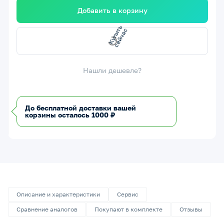
Добавить в корзину
с
с
К
у
п
и
т
ь
е
й
ч
а
Нашли дешевле?
До бесплатной доставки вашей
корзины осталось 1000 ₽
Описание и характеристики
Сервис
Сравнение аналогов
Покупают в комплекте
Отзывы