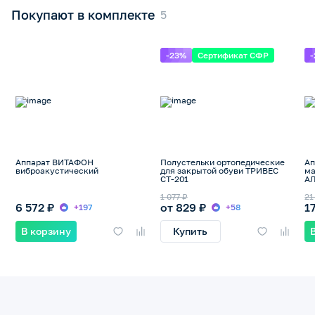
Покупают в комплекте
-23%
Сертификат СФР
Аппарат ВИТАФОН
Полустельки ортопедические
Ап
виброакустический
для закрытой обуви ТРИВЕС
ма
СТ-201
А
1 077 ₽
21
6 572 ₽
от 829 ₽
1
+197
+58
В корзину
Купить