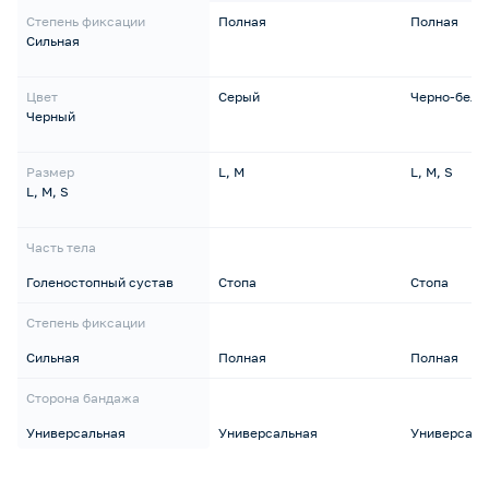
Степень фиксации
Полная
Полная
Сильная
Цвет
Серый
Черно-белы
Черный
Размер
L, M
L, M, S
L, M, S
Часть тела
Голеностопный сустав
Стопа
Стопа
Степень фиксации
Сильная
Полная
Полная
Сторона бандажа
Универсальная
Универсальная
Универсаль