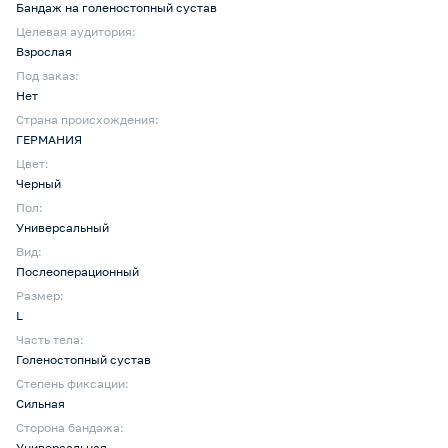
Бандаж на голеностопный сустав
Целевая аудитория:
Взрослая
Под заказ:
Нет
Страна происхождения:
ГЕРМАНИЯ
Цвет:
Черный
Пол:
Универсальный
Вид:
Послеоперационный
Размер:
L
Часть тела:
Голеностопный сустав
Степень фиксации:
Сильная
Сторона бандажа:
Универсальная