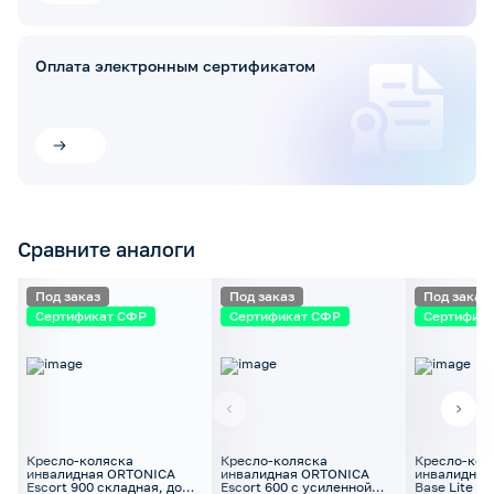
Оплата электронным сертификатом
Сравните аналоги
Под заказ
Под заказ
Под заказ
Сертификат СФР
Сертификат СФР
Сертифик
Кресло-коляска
Кресло-коляска
Кресло-кол
инвалидная ORTONICA
инвалидная ORTONICA
инвалидная
Escort 900 складная, до
Escort 600 с усиленной
Base Lite 2