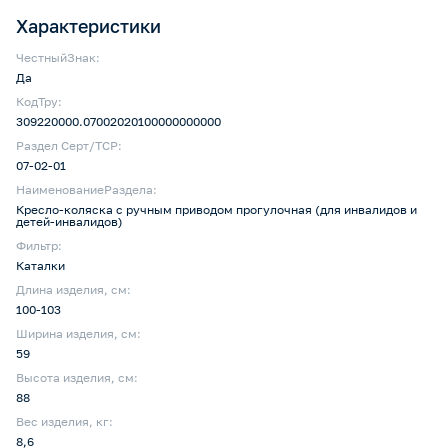
Характеристики
ЧестныйЗнак:
Да
КодТру:
309220000.07002020100000000000
Раздел Серт/ТСР:
07-02-01
НаименованиеРаздела:
Кресло-коляска с ручным приводом прогулочная (для инвалидов и
детей-инвалидов)
Фильтр:
Каталки
Длина изделия, см:
100-103
Ширина изделия, см:
59
Высота изделия, см:
88
Вес изделия, кг:
8,6