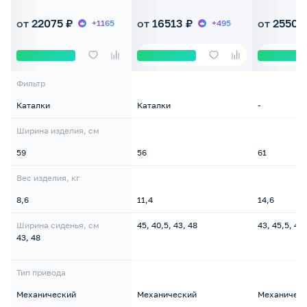
120кг
рамой до 130кг
130кг
от 22075 ₽
от 16513 ₽
от 25502
+1165
+495
Фильтр
Каталки
Каталки
-
Ширина изделия, см
59
56
61
Вес изделия, кг
8,6
11,4
14,6
Ширина сиденья, см
45, 40,5, 43, 48
43, 45,5, 48
43, 48
Тип привода
Механический
Механический
Механичес