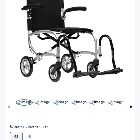
Ширина сиденья, см
43
48