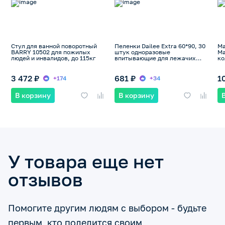
Стул для ванной поворотный
Пеленки Dailee Extra 60*90, 30
Ма
BARRY 10502 для пожилых
штук одноразовые
Ма
людей и инвалидов, до 115кг
впитывающие для лежачих
ко
больных
3 472 ₽
681 ₽
1
+174
+34
В корзину
В корзину
У товара еще нет
отзывов
Помогите другим людям с выбором - будьте
первым, кто поделится своим