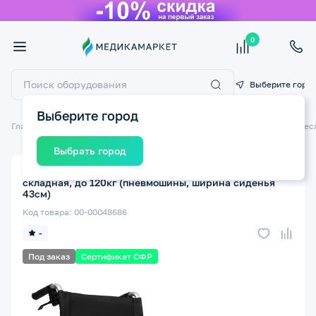
0
Выберите горо
Выберите город
Главная
Технические средства реабилитации ТСР
Инвалидные крес
Выбрать город
Кресло-коляска инвалидная ORTONICA Escort 900
складная, до 120кг (пневмошины, ширина сиденья
43см)
Код товара: 00-00048686
-
Под заказ
Сертификат СФР