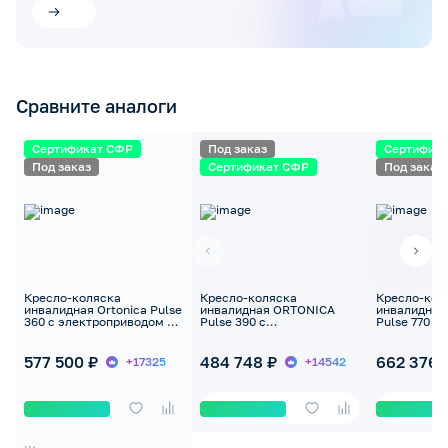
Сравните аналоги
Сертификат СФР
Под заказ
Сертифик
Под заказ
Сертификат СФР
Под заказ
Кресло-коляска
Кресло-коляска
Кресло-кол
инвалидная Ortonica Pulse
инвалидная ORTONICA
инвалидная
360 с электроприводом до
Pulse 390 с
Pulse 770 с
125 кг
электроприводом до 150кг
электропри
577 500 ₽
484 748 ₽
662 376 
+17325
+14542