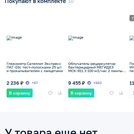
Покупают в комплекте
П
Глюкометр Сателлит Экспресс
Облучатель-рециркулятор
По
ПКГ-03с тест-полосками 25 шт
бактерицидный МЕГИДЕЗ
ИН
и прокалывателем с ланцетами
МСК-911.3 100 м3/час 2 лампы
пе
по 30 Вт передвижной
эл
съ
17
2 236 ₽
9 455 ₽
1
+67
+662
В корзину
В корзину
У товара еще нет