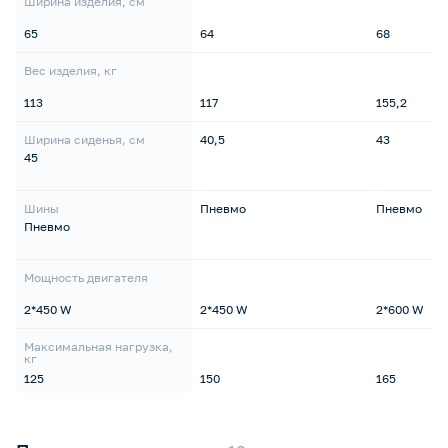
Ширина изделия, см
65
64
68
Вес изделия, кг
113
117
155,2
Ширина сиденья, см
40,5
43
45
Шины
Пневмо
Пневмо
Пневмо
Мощность двигателя
2*450 W
2*450 W
2*600 W
Максимальная нагрузка,
кг
125
150
165