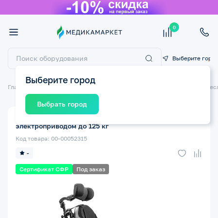
0
Выберите горо
Выберите город
Главная
Технические средства реабилитации ТСР
Инвалидные крес
Выбрать город
Кресло-коляска инвалидная Ortonica Pulse 360 с
электроприводом до 125 кг
Код товара: 00-00052315
-
Сертификат СФР
Под заказ