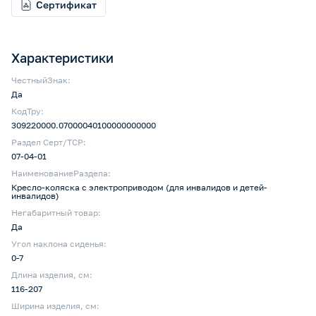
Сертификат
Характеристики
ЧестныйЗнак:
Да
КодТру:
309220000.07000040100000000000
Раздел Серт/ТСР:
07-04-01
НаименованиеРаздела:
Кресло-коляска с электроприводом (для инвалидов и детей-
инвалидов)
Негабаритный товар:
Да
Угол наклона сиденья:
0-7
Длина изделия, см:
116-207
Ширина изделия, см: