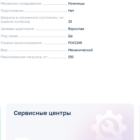
Механизм складывания:
Ножницы
Подголовник:
Нет
Ширина в сложенном состоянии, см
(кресло-коляска):
33
Целевая аудитория:
Взрослая
Под заказ:
Да
Страна происхождения:
РОССИЯ
Вид:
Механический
Максимальная нагрузка, кг:
150
Сервисные центры