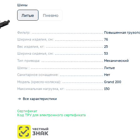
Шины
Литые
Пневмо
Фильтр:
Повышенная грузоп
Ширина изделия, см:
76
Вес изделия, кг:
25
Ширина сиденья, см:
53
Тип привода:
Механический
Шины :
Литые
Санитарное оснащение:
Нет
Модель (кресло-коляска):
Grand 200
Максимальная нагрузка, кг:
150
Все характеристики
Сертификат
Код ТРУ для электронного сертификата