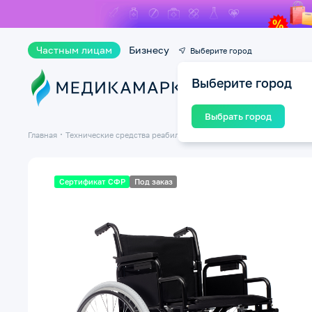
Частным лицам
Бизнесу
Выберите город
Выберите город
Ката
Выбрать город
Главная
Технические средства реабилитации ТСР
Инвалидные кресла-
Сертификат СФР
Под заказ