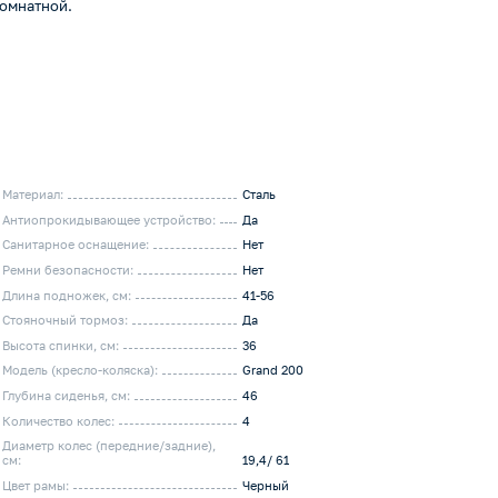
комнатной.
Материал:
Сталь
Антиопрокидывающее устройство:
Да
Санитарное оснащение:
Нет
Ремни безопасности:
Нет
Длина подножек, см:
41-56
Стояночный тормоз:
Да
Высота спинки, см:
36
Модель (кресло-коляска):
Grand 200
Глубина сиденья, cм:
46
Количество колес:
4
Диаметр колес (передние/задние),
см:
19,4/ 61
Цвет рамы:
Черный