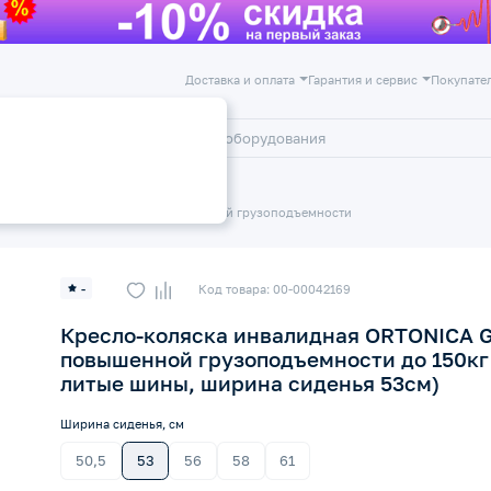
Доставка и оплата
Гарантия и сервис
Покупате
лог
Акции
коляски
Кресла-коляски повышенной грузоподъемности
-
Код товара: 00-00042169
Кресло-коляска инвалидная ORTONICA G
повышенной грузоподъемности до 150кг 
литые шины, ширина сиденья 53см)
Ширина сиденья, см
50,5
53
56
58
61