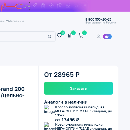
8 800 550–20–15
лям
Магазины
Бесплатно по России
0
0
0
От 28965 ₽
rand 200
Заказать
(цельно-
Аналоги в наличии
Кресло-коляска инвалидная
МЕГА-ОПТИМ 711AE складная, до
135кг
от 17456 ₽
Кресло-коляска инвалидная
МЕГА-ОПТИМ 711AE складная, до