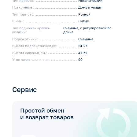
Тип привода:
Механический
Назначение :
Дома и улицы
Тип тормоза:
Ручной
Шины :
Литые
Тип подножек кресло-
Съемные, с регулировкой по
коляски:
длине
Подлокотники:
Съемные
Высота подлокотников,см:
24-27
Высота сиденья, см.:
47-51
Угол наклона спинки :
90
Сервис
Простой обмен
и возврат товаров