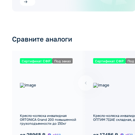
Сравните аналоги
Сертификат СФР
Под заказ
Сертификат СФР
Под 
Кресло-коляска инвалидная
Кресло-коляска инвалид
ORTONICA Grand 200 повышенной
ОПТИМ 711AE складная, д
грузоподъемности до 150кг
от 28965 ₽
от 17456 ₽
+869
+570