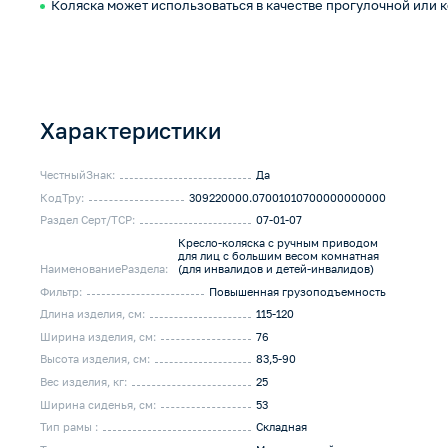
Коляска может использоваться в качестве прогулочной или 
Характеристики
ЧестныйЗнак:
Да
КодТру:
309220000.07001010700000000000
Раздел Серт/ТСР:
07-01-07
Кресло-коляска с ручным приводом
для лиц с большим весом комнатная
НаименованиеРаздела:
(для инвалидов и детей-инвалидов)
Фильтр:
Повышенная грузоподъемность
Длина изделия, см:
115-120
Ширина изделия, см:
76
Высота изделия, см:
83,5-90
Вес изделия, кг:
25
Ширина сиденья, см:
53
Тип рамы :
Складная