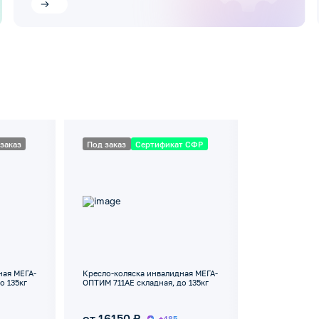
заказ
Под заказ
Сертификат СФР
ная МЕГА-
Кресло-коляска инвалидная МЕГА-
о 135кг
ОПТИМ 711AE складная, до 135кг
от 16150 ₽
+485