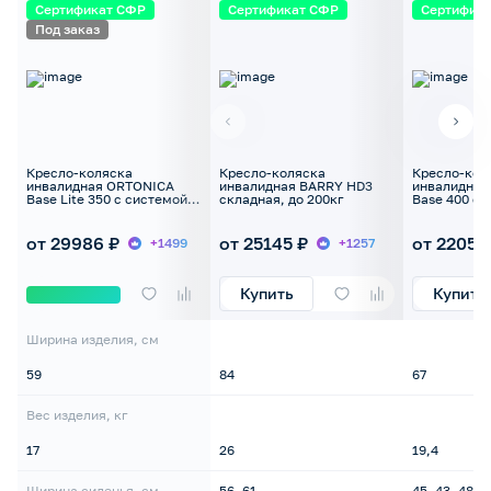
Сертификат СФР
Сертификат СФР
Сертифик
Под заказ
Кресло-коляска
Кресло-коляска
Кресло-кол
инвалидная ORTONICA
инвалидная BARRY HD3
инвалидная
Base Lite 350 с системой
складная, до 200кг
Base 400 ск
регулировки глубины
130кг (шири
сиденья, до 130кг
48см)
от 29986 ₽
от 25145 ₽
от 22053
+1499
+1257
Купить
Купить
Ширина изделия, см
59
84
67
Вес изделия, кг
17
26
19,4
Ширина сиденья, см
56, 61
45, 43, 48