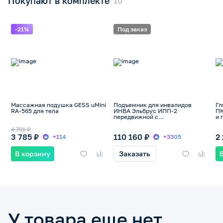
Покупают в комплекте
-21%
Под заказ
Массажная подушка GESS uMini
Подъемник для инвалидов
Гл
RA-565 для тела
ИНВА Эльбрус ИПП-2
ПК
передвижной с
и 
электроприводом Linak и
съемным аккумулятором, до
4 791 ₽
175кг
3 785 ₽
110 160 ₽
2
+114
+3305
В корзину
Заказать
У товара еще нет