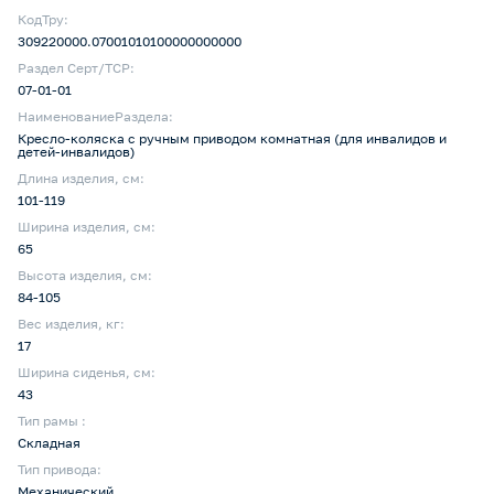
КодТру:
309220000.07001010100000000000
Раздел Серт/ТСР:
07-01-01
НаименованиеРаздела:
Кресло-коляска с ручным приводом комнатная (для инвалидов и
детей-инвалидов)
Длина изделия, см:
101-119
Ширина изделия, см:
65
Высота изделия, см:
84-105
Вес изделия, кг:
17
Ширина сиденья, см:
43
Тип рамы :
Складная
Тип привода:
Механический