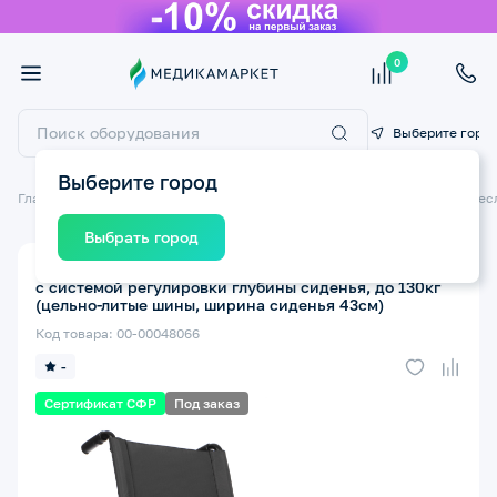
0
Выберите горо
Выберите город
Главная
Технические средства реабилитации ТСР
Инвалидные крес
Выбрать город
Кресло-коляска инвалидная ORTONICA Base Lite 350
с системой регулировки глубины сиденья, до 130кг
(цельно-литые шины, ширина сиденья 43см)
Код товара: 00-00048066
-
Сертификат СФР
Под заказ