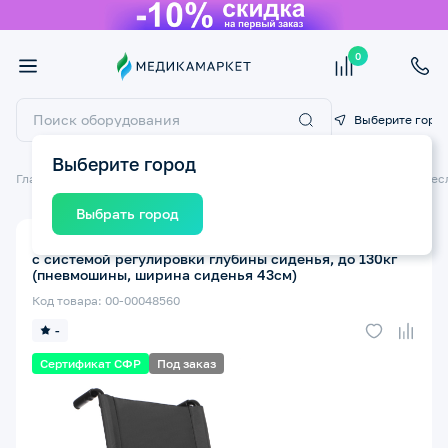
0
Выберите горо
Выберите город
Главная
Технические средства реабилитации ТСР
Инвалидные крес
Выбрать город
Кресло-коляска инвалидная ORTONICA Base Lite 350
с системой регулировки глубины сиденья, до 130кг
(пневмошины, ширина сиденья 43см)
Код товара: 00-00048560
-
Сертификат СФР
Под заказ