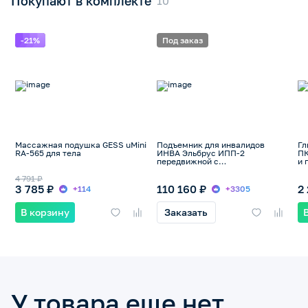
Покупают в комплекте
-21%
Под заказ
Массажная подушка GESS uMini
Подъемник для инвалидов
Гл
RA-565 для тела
ИНВА Эльбрус ИПП-2
ПК
передвижной с
и 
электроприводом Linak и
съемным аккумулятором, до
4 791 ₽
175кг
3 785 ₽
110 160 ₽
2
+114
+3305
В корзину
Заказать
У товара еще нет