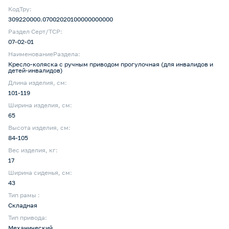
КодТру:
309220000.07002020100000000000
Раздел Серт/ТСР:
07-02-01
НаименованиеРаздела:
Кресло-коляска с ручным приводом прогулочная (для инвалидов и
детей-инвалидов)
Длина изделия, см:
101-119
Ширина изделия, см:
65
Высота изделия, см:
84-105
Вес изделия, кг:
17
Ширина сиденья, см:
43
Тип рамы :
Складная
Тип привода:
Механический