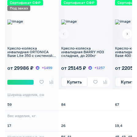
Сертификат СФР
Сертификат СФР
Сертифик
Под заказ
Кресло-коляска
Кресло-коляска
Кресло-кол
инвалидная ORTONICA
инвалидная BARRY HD3
инвалидная
Base Lite 350 с системой
складная, до 200кг
Base 400 ск
регулировки глубины
130кг (шири
сиденья, до 130кг
48см)
от 29986 ₽
от 25145 ₽
от 22053
+1499
+1257
Купить
Купить
Ширина изделия, см
59
84
67
Вес изделия, кг
17
26
19,4
Ширина сиденья, см
56, 61
45, 43, 48