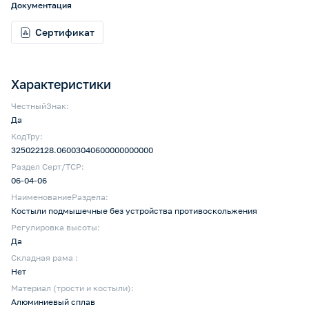
Документация
Сертификат
Характеристики
ЧестныйЗнак:
Да
КодТру:
325022128.06003040600000000000
Раздел Серт/ТСР:
06-04-06
НаименованиеРаздела:
Костыли подмышечные без устройства противоскольжения
Регулировка высоты:
Да
Складная рама :
Нет
Материал (трости и костыли):
Алюминиевый сплав