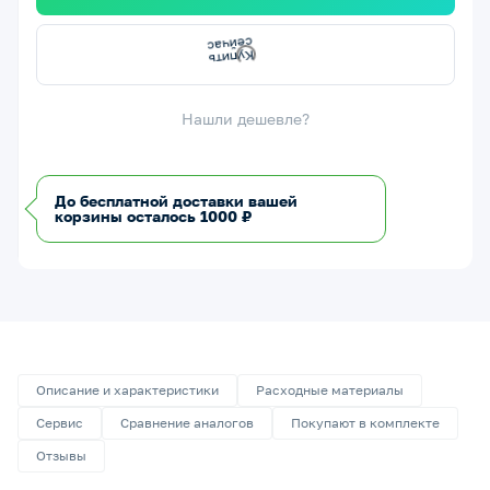
К
у
п
и
т
ь
е
й
ч
а
с
с
Нашли дешевле?
До бесплатной доставки вашей
корзины осталось 1000 ₽
Описание и характеристики
Расходные материалы
Сервис
Сравнение аналогов
Покупают в комплекте
Отзывы