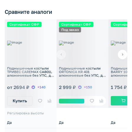
Сравните аналоги
Сертификат СФР
Сертификат СФР
Сертифик
Под заказ
Подмышечные костыли
Подмышечные костыли
Подмышечн
ТРИВЕС CAREMAX CA801L
ORTONICA KR 401
BARRY 1002
алюминиевые без УПС, до
алюминиевые без УПС, до
алюминиевы
100 кг
110кг
100кг
от 2694 ₽
2 999 ₽
1 754 ₽
+140
+150
Купить
Регулировка высоты
Да
Да
Да