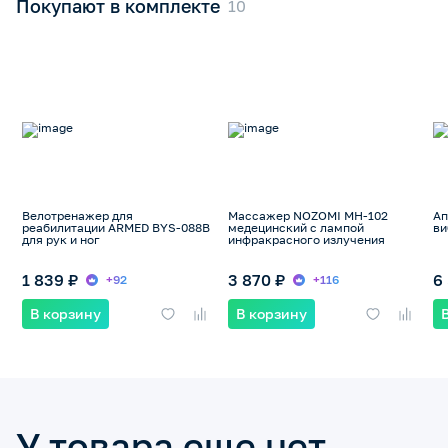
Покупают в комплекте
Велотренажер для
Массажер NOZOMI МН-102
А
реабилитации ARMED BYS-088B
медецинский с лампой
ви
для рук и ног
инфракрасного излучения
1 839 ₽
3 870 ₽
6
+92
+116
В корзину
В корзину
У товара еще нет