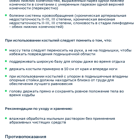
обеих нижних конечностей, выраженный парез одной нижней
конечности в сочетании с умеренным парезом одной верхней
конечности (перекрестно)
болезни системы кровообращения (хроническая артериальная
недостаточность II-III, III степени, хроническая венозная
недостаточность II-III, III степени, слоновость в стадии лимфодемы
- обеих нижних конечностей)
При использовании костылей следует помнить о том, что:
массу тела следует переносить на руки, а не на подмышки, чтобы
избежать повреждения подмышечной области
поддерживать широкую базу для опоры даже во время отдыха
держать костыли примерно в 10 см от края и впереди ноги
при использовании костылей с упором в подмышечные впадины
опорные стойки должны находиться близко от груди для
обеспечения лучшего равновесия
голову держать прямо и сохранять ровное положение тела во
время ходьбы
Рекомендации по уходу и хранению:
влажная обработка мыльным раствором без применения
абразивных чистящих средств
Противопоказания