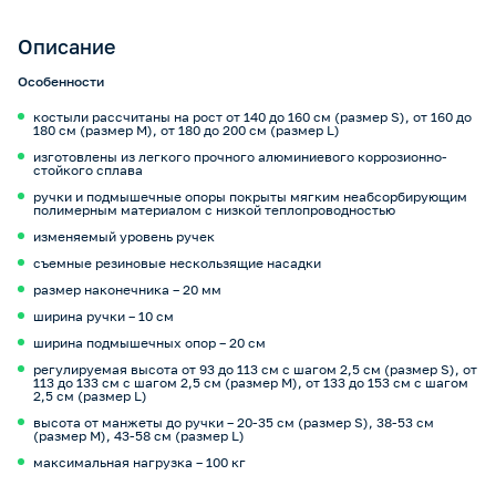
Описание
Особенности
костыли рассчитаны на рост от 140 до 160 см (размер S), от 160 до
180 см (размер M), от 180 до 200 см (размер L)
изготовлены из легкого прочного алюминиевого коррозионно-
стойкого сплава
ручки и подмышечные опоры покрыты мягким неабсорбирующим
полимерным материалом с низкой теплопроводностью
изменяемый уровень ручек
съемные резиновые нескользящие насадки
размер наконечника – 20 мм
ширина ручки – 10 см
ширина подмышечных опор – 20 см
регулируемая высота от 93 до 113 см с шагом 2,5 см (размер S), от
113 до 133 см с шагом 2,5 см (размер M), от 133 до 153 см с шагом
2,5 см (размер L)
высота от манжеты до ручки – 20-35 см (размер S), 38-53 см
(размер M), 43-58 см (размер L)
максимальная нагрузка – 100 кг