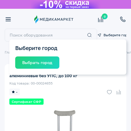
0
Выберите горо
Выберите город
Главная
Технические средства реабилитации ТСР
Костыли
Косты
Выбрать город
Подмышечные костыли ТРИВЕС CAREMAX CA801L L
алюминиевые без УПС, до 100 кг
Код товара: 00-00024655
-
Сертификат СФР