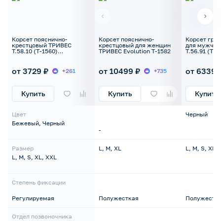
Корсет пояснично-
Корсет пояснично-
Корсет гру
крестцовый ТРИВЕС
крестцовый для женщин
для мужчин 
Т.58.10 (Т-1560)
ТРИВЕС Evolution Т-1582
Т.56.91 (Т-1
регулируемый
полужестки
от 3729 ₽
от 10499 ₽
от 6339 
+261
+735
Купить
Купить
Купить
Цвет
Черный
Бежевый, Черный
-
Размер
L, M, XL
L, M, S, XL,
L, M, S, XL, XXL
Степень фиксации
Регулируемая
Полужесткая
Полужестк
Отдел позвоночника