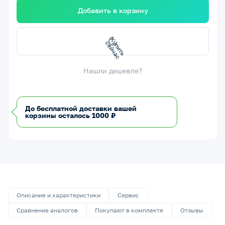
Добавить в корзину
К
у
п
т
ь
с
е
й
ч
а
и
с
Нашли дешевле?
До бесплатной доставки вашей
корзины осталось 1000 ₽
Описание и характеристики
Сервис
Сравнение аналогов
Покупают в комплекте
Отзывы