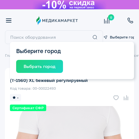
0
Выберите горо
Выберите город
Главная
Ортопедические изделия
Ортопедические бандажи и корсе
Выбрать город
Корсет пояснично-крестцовый ТРИВЕС Т.58.10
(Т-1560) XL бежевый регулируемый
Код товара: 00-00022493
-
Сертификат СФР