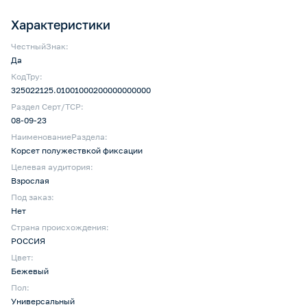
Характеристики
ЧестныйЗнак:
Да
КодТру:
325022125.01001000200000000000
Раздел Серт/ТСР:
08-09-23
НаименованиеРаздела:
Корсет полужествкой фиксации
Целевая аудитория:
Взрослая
Под заказ:
Нет
Страна происхождения:
РОССИЯ
Цвет:
Бежевый
Пол:
Универсальный