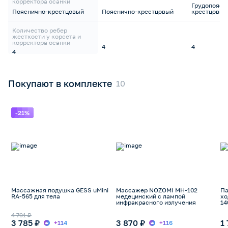
корректора осанки
Грудопоясн
Пояснично-крестцовый
Пояснично-крестцовый
крестцовый
Количество ребер
жесткости у корсета и
корректора осанки
4
4
4
Покупают в комплекте
-21%
Массажная подушка GESS uMini
Массажер NOZOMI МН-102
Па
RA-565 для тела
медецинский с лампой
хо
инфракрасного излучения
14
4 791 ₽
3 785 ₽
3 870 ₽
1
+114
+116