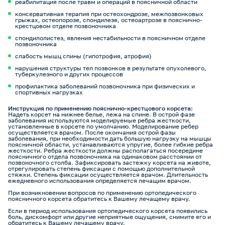
реабилитация после травм и операций в поясничной области
консервативная терапия при остеохондрозе, межпозвонковых
грыжах, остеопорозе, спондилезе, остеоартрозе в пояснично-
крестцовом отделе позвоночника
спондилолистез, явления нестабильности в поясничном отделе
позвоночника
слабость мышц спины (гипотрофия, атрофия)
нарушения структуры тел позвонков в результате опухолевого,
туберкулезного и других процессов
профилактика заболеваний позвоночника при физических и
спортивных нагрузках
Инструкция по применению пояснично-крестцового корсета:
Надеть корсет на нижнее белье, лежа на спине. В острой фазе
заболевания используются моделируемые ребра жесткости,
установленные в корсете по умолчанию. Моделирование ребер
осуществляется врачом. После окончания острой фазы
заболевания, при необходимости дать большую нагрузку на мышцы
поясничной области, устанавливаются упругие, более гибкие ребра
жесткости. Ребра жесткости должны располагаться посередине
поясничного отдела позвоночника на одинаковом расстоянии от
позвоночного столба. Зафиксировать застежку корсета на животе,
отрегулировать степень фиксации с помощью дополнительной
стяжки. Степень фиксации осуществляется врачом. Длительность
ежедневного использования определяется лечащим врачом.
При возникновении вопросов по применению ортопедического
поясничного корсета обратитесь к Вашему лечащему врачу.
Если в период использования ортопедического корсета появились
боль, дискомфорт или другие неприятные ощущения, снимите его и
обратитесь к Вашему лечащему врачу.