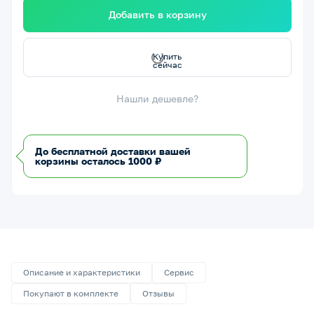
Добавить в корзину
с
К
у
п
и
т
ь
с
е
й
ч
а
Нашли дешевле?
До бесплатной доставки вашей
корзины осталось 1000 ₽
Описание и характеристики
Сервис
Покупают в комплекте
Отзывы