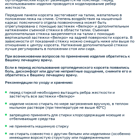
использованием изделия проводится моделирование ребер
жесткости.
Передние панели корсета застегивают на талии, желательно в
положении лежа на спине. Степень воздействия на мышечный
каркас поясничного отдела позвоночника может быть
отрегулирована с помощью застежек «Велкро» и дополнительным
натяжением съемной стяжки в области талии. Съемная
дополнительная стяжка закрепляется на талии с помощью
вертикальной застежки «Велкро» на задней поверхности корсета. В
зависимости от показаний стяжку можно смещать ниже или выше по
отношению к центру корсета. Натяжение дополнительной стяжки
лучше регулировать в положении стоя или сидя.
При возникновении вопросов по применению изделия обратитесь к
Вашему лечащему врачу.
Если в период использования ортопедического корсета появились
боль, дискомфорт или другие неприятные ощущения, снимите его и
обратитесь к Вашему лечащему врачу.
Рекомендации по уходу и хранению:
перед стиркой необходимо вытащить ребра жесткости и
застегнуть все застежки «Велкро»
изделие можно стирать по мере загрязнения вручную, в теплом
мыльном растворе (при температуре не выше 40°С)
запрещено применять для стирки хлорсодержащие моющие и
отбеливающие средства
не применять машинную стирку
не стирать совместно с другим бельем или изделиями (особенно
имеющими ворсистую структуру или подверженными