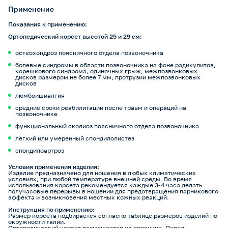
Применение
Показания к применению:
Ортопедический корсет высотой 25 и 29 см:
остеохондроз поясничного отдела позвоночника
болевые синдромы в области позвоночника на фоне радикулитов,
корешкового синдрома, одиночных грыж, межпозвонковых
дисков размером не более 7 мм, протрузии межпозвонковых
дисков
люмбоишиалгия
средние сроки реабилитации после травм и операций на
позвоночнике
функциональный сколиоз поясничного отдела позвоночника
легкий или умеренный спондилолистез
спондилоартроз
Условия применения изделия:
Изделие предназначено для ношения в любых климатических
условиях, при любой температуре внешней среды. Во время
использования корсета рекомендуется каждые 3-4 часа делать
получасовые перерывы в ношении для предотвращения парникового
эффекта и возникновения местных кожных реакций.
Инструкция по применению:
Размер корсета подбирается согласно таблице размеров изделий по
окружности талии.
Ортопедический корсет размещается на пояснице. Перед