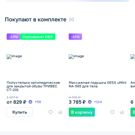
Покупают в комплекте
-23%
Сертификат СФР
-21%
Полустельки ортопедические
Массажная подушка GESS uMini
А
для закрытой обуви ТРИВЕС
RA-565 для тела
ви
СТ-201
1 077 ₽
4 791 ₽
от 829 ₽
3 785 ₽
6
+58
+114
Купить
В корзину