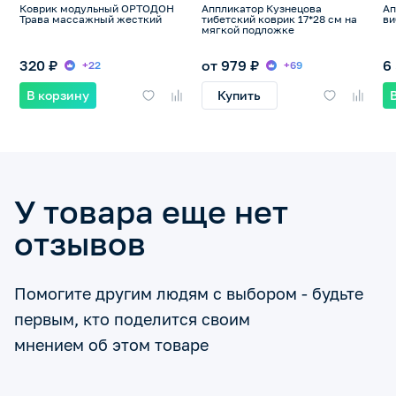
Коврик модульный ОРТОДОН
Аппликатор Кузнецова
А
Трава массажный жесткий
тибетский коврик 17*28 см на
ви
мягкой подложке
320 ₽
от 979 ₽
6
+22
+69
В корзину
Купить
У товара еще нет
отзывов
Помогите другим людям с выбором - будьте
первым, кто поделится своим
мнением об этом товаре