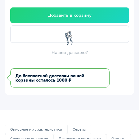
Добавить в корзину
К
у
п
и
ь
с
е
й
ч
а
т
с
Нашли дешевле?
До бесплатной доставки вашей
корзины осталось 1000 ₽
Описание и характеристики
Сервис
Сравнение аналогов
Покупают в комплекте
Отзывы