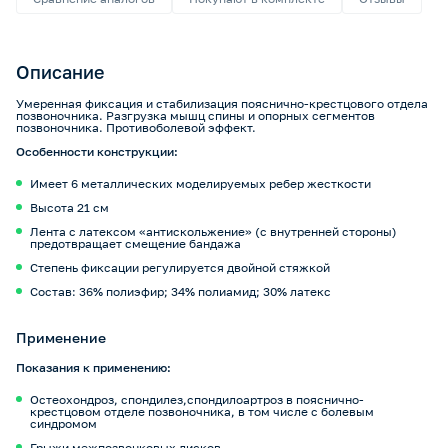
Описание
Умеренная фиксация и стабилизация пояснично-крестцового отдела
позвоночника. Разгрузка мышц спины и опорных сегментов
позвоночника. Противоболевой эффект.
Особенности конструкции:
Имеет 6 металлических моделируемых ребер жесткости
Высота 21 см
Лента с латексом «антискольжение» (с внутренней стороны)
предотвращает смещение бандажа
Степень фиксации регулируется двойной стяжкой
Состав: 36% полиэфир; 34% полиамид; 30% латекс
Применение
Показания к применению:
Остеохондроз, спондилез,спондилоартроз в пояснично-
крестцовом отделе позвоночника, в том числе с болевым
синдромом
Грыжи межпозвонковых дисков