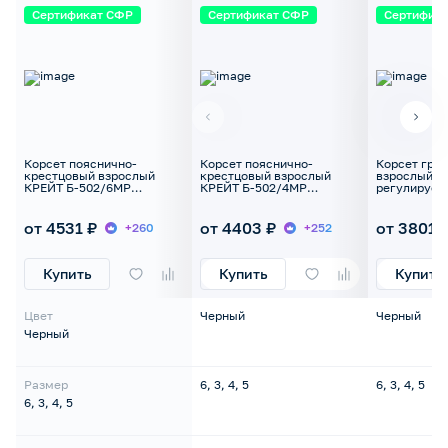
Сертификат СФР
Сертификат СФР
Сертифик
Корсет пояснично-
Корсет пояснично-
Корсет гру
крестцовый взрослый
крестцовый взрослый
взрослый К
КРЕЙТ Б-502/6МР
КРЕЙТ Б-502/4МР
регулируе
полужесткий
полужесткий
от 4531 ₽
от 4403 ₽
от 3801 
+260
+252
Купить
Купить
Купить
Цвет
Черный
Черный
Черный
Размер
6, 3, 4, 5
6, 3, 4, 5
6, 3, 4, 5