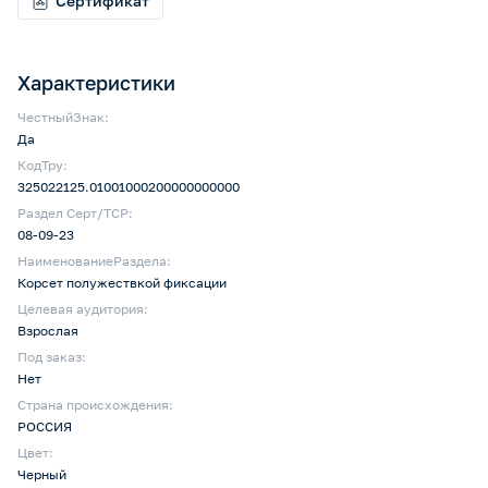
Сертификат
Характеристики
ЧестныйЗнак:
Да
КодТру:
325022125.01001000200000000000
Раздел Серт/ТСР:
08-09-23
НаименованиеРаздела:
Корсет полужествкой фиксации
Целевая аудитория:
Взрослая
Под заказ:
Нет
Страна происхождения:
РОССИЯ
Цвет:
Черный