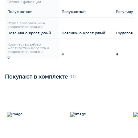
Степень фиксации
Полужесткая
Полужесткая
Регулируем
Отдел позвоночника
корректора осанки
Пояснично-крестцовый
Пояснично-крестцовый
Грудопоясн
Количество ребер
жесткости у корсета и
корректора осанки
4
4
6
Покупают в комплекте