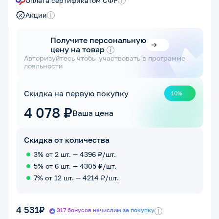
Оплата сертификатом СФР
i
Акции
i
Получите персональную
цену на товар
i
Авторизуйтесь чтобы участвовать в программе
лояльности
Скидка на первую покупку
10%
4 078 ₽
Ваша цена
Скидка от количества
3% от 2 шт. — 4396 ₽/шт.
5% от 6 шт. — 4305 ₽/шт.
7% от 12 шт. — 4214 ₽/шт.
4 531₽
317 бонусов начислим за покупку
i