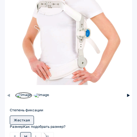
Степень фиксации
Жесткая
Размер
Как подобрать размер?
S
M
L
XL