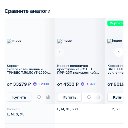
Сравните аналоги
Сертифик
Корсет
Корсет пояснично-
Корсет поя
гиперэкстензионный
крестцовый ЭКОТЕН
ORLETT IBS
ТРИВЕС Т.50.50 (Т-1590)
ПРР-25П полужесткой
усиленный
жесткий
фиксации
от 33279 ₽
от 4533 ₽
от 9019 
+2330
+340
Купить
Купить
Купить
Размер
L, M, XL, XXL
L, M, XL
L, M, S, XL