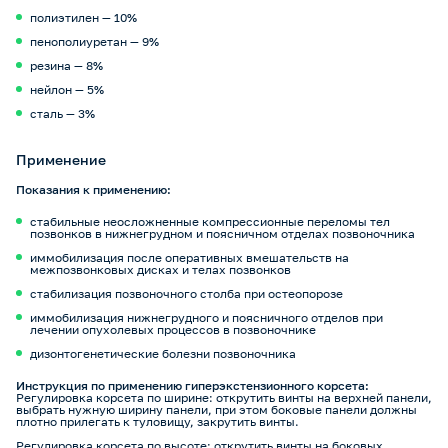
полиэтилен — 10%
пенополиуретан — 9%
резина — 8%
нейлон — 5%
сталь — 3%
Применение
Показания к применению:
стабильные неосложненные компрессионные переломы тел
позвонков в нижнегрудном и поясничном отделах позвоночника
иммобилизация после оперативных вмешательств на
межпозвонковых дисках и телах позвонков
стабилизация позвоночного столба при остеопорозе
иммобилизация нижнегрудного и поясничного отделов при
лечении опухолевых процессов в позвоночнике
дизонтогенетические болезни позвоночника
Инструкция по применению гиперэкстензионного корсета:
Регулировка корсета по ширине: открутить винты на верхней панели,
выбрать нужную ширину панели, при этом боковые панели должны
плотно прилегать к туловищу, закрутить винты.
Регулировка корсета по высоте: открутить винты на боковых