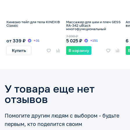
Кинезио тейп для тела KINEXIB
Массажер для шеи и плеч GESS
А
Classic
RA-342 uBlack
ви
многофункциональный
7 390 ₽
от 339 ₽
5 025 ₽
6
+31
+151
Купить
В корзину
У товара еще нет
отзывов
Помогите другим людям с выбором - будьте
первым, кто поделится своим