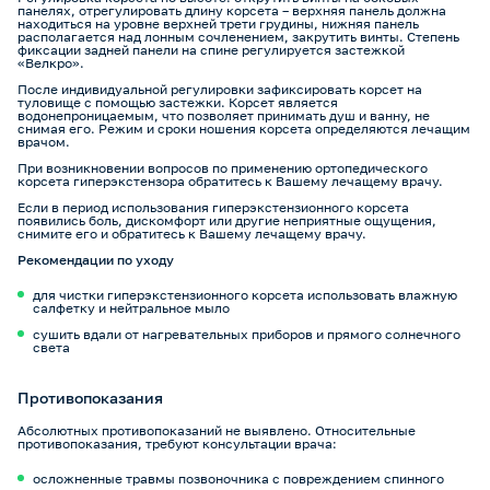
панелях, отрегулировать длину корсета – верхняя панель должна
находиться на уровне верхней трети грудины, нижняя панель
располагается над лонным сочленением, закрутить винты. Степень
фиксации задней панели на спине регулируется застежкой
«Велкро».
После индивидуальной регулировки зафиксировать корсет на
туловище с помощью застежки. Корсет является
водонепроницаемым, что позволяет принимать душ и ванну, не
снимая его. Режим и сроки ношения корсета определяются лечащим
врачом.
При возникновении вопросов по применению ортопедического
корсета гиперэкстензора обратитесь к Вашему лечащему врачу.
Если в период использования гиперэкстензионного корсета
появились боль, дискомфорт или другие неприятные ощущения,
снимите его и обратитесь к Вашему лечащему врачу.
Рекомендации по уходу
для чистки гиперэкстензионного корсета использовать влажную
салфетку и нейтральное мыло
сушить вдали от нагревательных приборов и прямого солнечного
света
Противопоказания
Абсолютных противопоказаний не выявлено. Относительные
противопоказания, требуют консультации врача:
осложненные травмы позвоночника с повреждением спинного