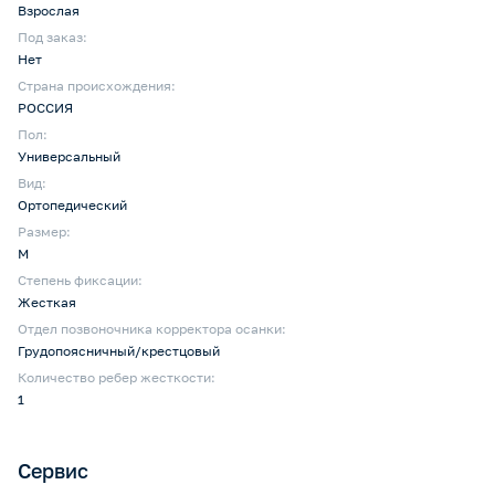
Взрослая
Под заказ:
Нет
Страна происхождения:
РОССИЯ
Пол:
Универсальный
Вид:
Ортопедический
Размер:
M
Степень фиксации:
Жесткая
Отдел позвоночника корректора осанки:
Грудопоясничный/крестцовый
Количество ребер жесткости:
1
Сервис