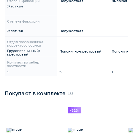
Степень фиксации
Полужесткая
Высокая
Жесткая
Степень фиксации
Жесткая
Полужесткая
-
Отдел позвоночника
корректора осанки
Грудопоясничный/
Пояснично-крестцовый
Поясничны
крестцовый
Количество ребер
жесткости
1
6
1
Покупают в комплекте
-32%