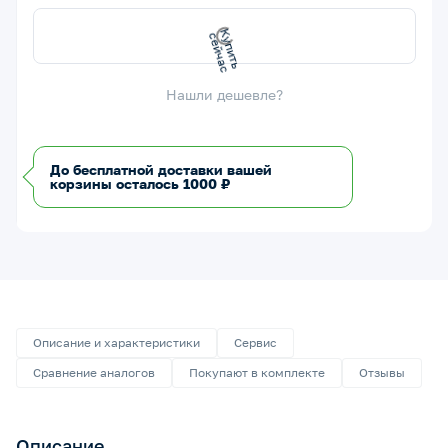
К
у
п
и
ь
с
е
й
ч
а
т
с
Нашли дешевле?
До бесплатной доставки вашей
корзины осталось 1000 ₽
Описание и характеристики
Сервис
Сравнение аналогов
Покупают в комплекте
Отзывы
Описание