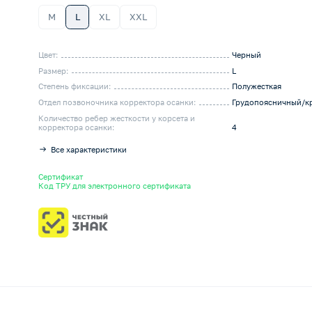
M
L
XL
XXL
Цвет:
Черный
Размер:
L
Степень фиксации:
Полужесткая
Отдел позвоночника корректора осанки:
Грудопоясничный/к
Количество ребер жесткости у корсета и
корректора осанки:
4
Все характеристики
Сертификат
Код ТРУ для электронного сертификата