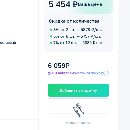
5 454 ₽
Ваша цена
Скидка от количества
3% от 2 шт. — 5878 ₽/шт.
5% от 6 шт. — 5757 ₽/шт.
7% от 12 шт. — 5635 ₽/шт.
рестцовый
6 059₽
i
424 бонуса начислим за покупку
Добавить в корзину
с
с
К
у
п
и
т
ь
е
й
ч
а
Нашли дешевле?