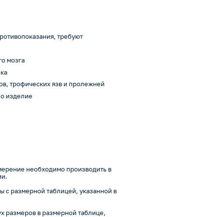
ротивопоказания, требуют
о мозга
ика
ов, трофических язв и пролежней
но изделие
змерение необходимо производить в
ии.
 с размерной таблицей, указанной в
ух размеров в размерной таблице,