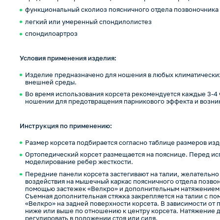
функциональный сколиоз поясничного отдела позвоночника
легкий или умеренный спондилолистез
спондилоартроз
Условия применения изделия:
Изделие предназначено для ношения в любых климатических
внешней среды.
Во время использования корсета рекомендуется каждые 3-4 
ношении для предотвращения парникового эффекта и возни
Инструкция по применению:
Размер корсета подбирается согласно таблице размеров изд
Ортопедический корсет размещается на пояснице. Перед и
моделирование ребер жесткости.
Передние панели корсета застегивают на талии, желательно
воздействия на мышечный каркас поясничного отдела позво
помощью застежек «Велкро» и дополнительным натяжением с
Съемная дополнительная стяжка закрепляется на талии с п
«Велкро» на задней поверхности корсета. В зависимости от
ниже или выше по отношению к центру корсета. Натяжение 
регулировать в положении стоя или сидя.