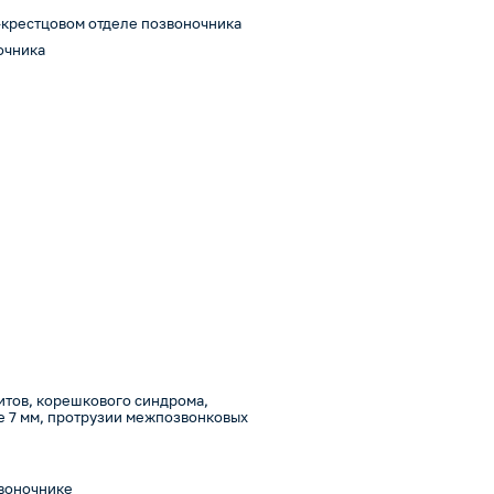
-крестцовом отделе позвоночника
очника
итов, корешкового синдрома,
е 7 мм, протрузии межпозвонковых
звоночнике