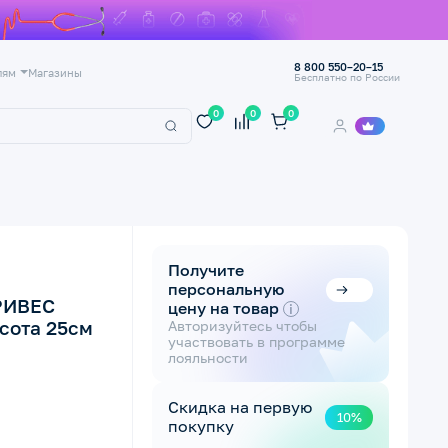
8 800 550–20–15
лям
Магазины
Бесплатно по России
0
0
0
Получите
персональную
РИВЕС
цену на товар
i
ысота 25см
Авторизуйтесь чтобы
участвовать в программе
лояльности
Скидка на первую
10%
покупку