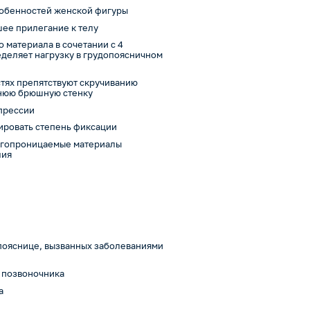
особенностей женской фигуры
ее прилегание к телу
 материала в сочетании с 4
деляет нагрузку в грудопоясничном
тях препятствуют скручиванию
днюю брюшную стенку
мпрессии
ировать степень фиксации
лагопроницаемые материалы
лия
пояснице, вызванных заболеваниями
а позвоночника
а