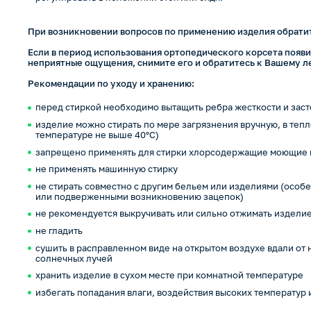
При возникновении вопросов по применению изделия обратит
Если в период использования ортопедического корсета появи
неприятные ощущения, снимите его и обратитесь к Вашему л
Рекомендации по уходу и хранению:
перед стиркой необходимо вытащить ребра жесткости и заст
изделие можно стирать по мере загрязнения вручную, в теп
температуре не выше 40°С)
запрещено применять для стирки хлорсодержащие моющие 
не применять машинную стирку
не стирать совместно с другим бельем или изделиями (осо
или подверженными возникновению зацепок)
не рекомендуется выкручивать или сильно отжимать издели
не гладить
сушить в расправленном виде на открытом воздухе вдали от
солнечных лучей
хранить изделие в сухом месте при комнатной температуре
избегать попадания влаги, воздействия высоких температур