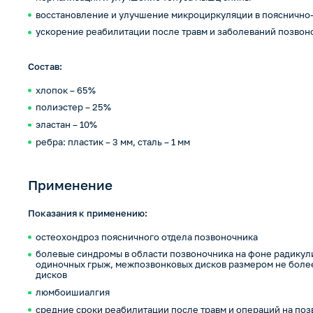
восстановление и улучшение микроциркуляции в пояснично
ускорение реабилитации после травм и заболеваний позвон
Cостав:
хлопок – 65%
полиэстер – 25%
эластан – 10%
ребра: пластик – 3 мм, сталь – 1 мм
Применение
Показания к применению:
остеохондроз поясничного отдела позвоночника
болевые синдромы в области позвоночника на фоне радикул
одиночных грыж, межпозвонковых дисков размером не боле
дисков
люмбоишиалгия
средние сроки реабилитации после травм и операций на по