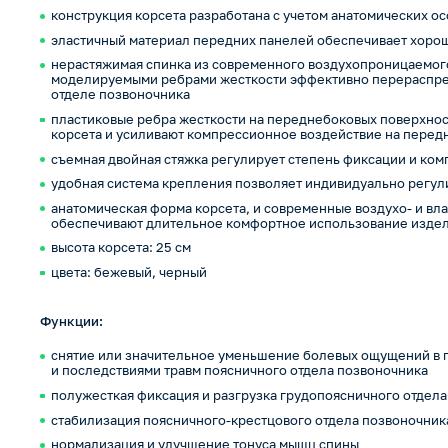
конструкция корсета разработана с учетом анатомических 
эластичный материал передних панелей обеспечивает хорош
нерастяжимая спинка из современного воздухопроницаемого
моделируемыми ребрами жесткости эффективно перераспре
отделе позвоночника
пластиковые ребра жесткости на переднебоковых поверхнос
корсета и усиливают компрессионное воздействие на пере
съемная двойная стяжка регулирует степень фиксации и ко
удобная система крепления позволяет индивидуально регул
анатомическая форма корсета, и современные воздухо- и в
обеспечивают длительное комфортное использование изде
высота корсета: 25 см
цвета: бежевый, черный
Функции:
снятие или значительное уменьшение болевых ощущений в 
и последствиями травм поясничного отдела позвоночника
полужесткая фиксация и разгрузка грудопоясничного отдел
стабилизация поясничного-крестцового отдела позвоночник
нормализация и улучшение тонуса мышц спины