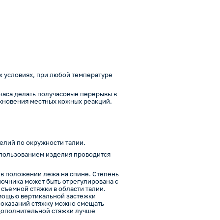
 условиях, при любой температуре
часа делать получасовые перерывы в
кновения местных кожных реакций.
елий по окружности талии.
спользованием изделия проводится
 в положении лежа на спине. Степень
ночника может быть отрегулирована с
ъемной стяжки в области талии.
омощью вертикальной застежки
 показаний стяжку можно смещать
дополнительной стяжки лучше