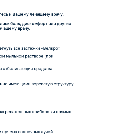
есь к Вашему лечащему врачу.
лись боль, дискомфорт или другие
ечащему врачу.
егнуть все застежки «Велкро»
лом мыльном растворе (при
и отбеливающие средства
бенно имеющими ворсистую структуру
е
 нагревательных приборов и прямых
 и прямых солнечных лучей