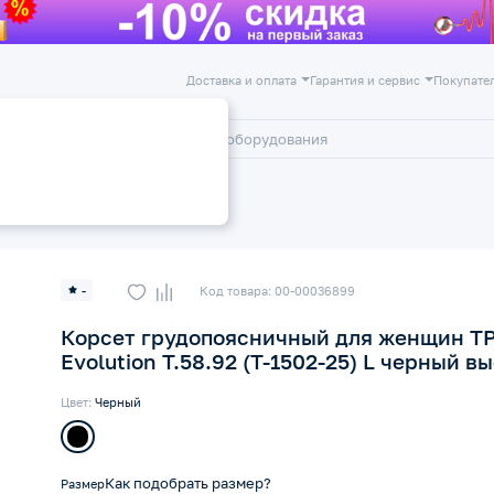
Доставка и оплата
Гарантия и сервис
Покупате
лог
Акции
Корсеты ортопедические
-
Код товара: 00-00036899
Корсет грудопоясничный для женщин Т
Evolution Т.58.92 (Т-1502-25) L черный в
Цвет:
Черный
Как подобрать размер?
Размер