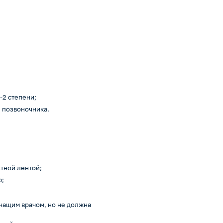
-2 степени;
 позвоночника.
ктной лентой;
ю;
чащим врачом, но не должна