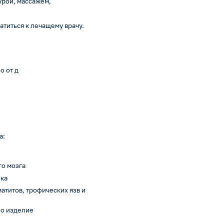
урой, массажем,
титься к лечащему врачу.
о от д
а:
о мозга
ика
атитов, трофических язв и
но изделие