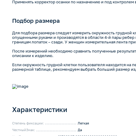
Применять корректор осанки по назначению и под контролем 
Подбор размера
Для подбора размера следует измерить окружность грудной к
опущенными руками и производятся в области 4-й пары ребер 
границам лопаток – сзади. У женщин измерительная лента при
После измерений необходимо сравнить полученные результаты
описании к изделию.
Если окружность грудной клетки пользователя находится на п
размерной таблице, рекомендуем выбрать больший размер из
Характеристики
Степень фиксации:
Легкая
ЧестныйЗнак:
Да