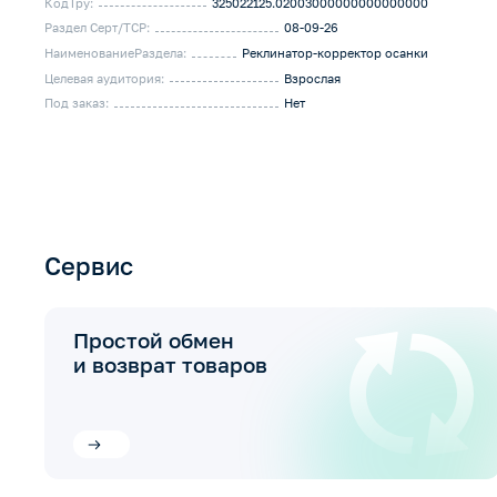
КодТру:
325022125.02003000000000000000
Раздел Серт/ТСР:
08-09-26
НаименованиеРаздела:
Реклинатор-корректор осанки
Целевая аудитория:
Взрослая
Под заказ:
Нет
Сервис
Простой обмен
и возврат товаров