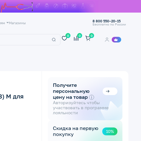
8 800 550–20–15
лям
Магазины
Бесплатно по России
0
0
0
Получите
персональную
8) M для
цену на товар
i
Авторизуйтесь чтобы
участвовать в программе
лояльности
Скидка на первую
10%
покупку