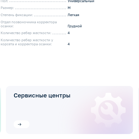
Пол:
Универсальный
Размер:
M
Степень фиксации:
Легкая
Отдел позвоночника корректора
осанки:
Грудной
Количество ребер жесткости:
4
Количество ребер жесткости у
корсета и корректора осанки:
4
Сервисные центры