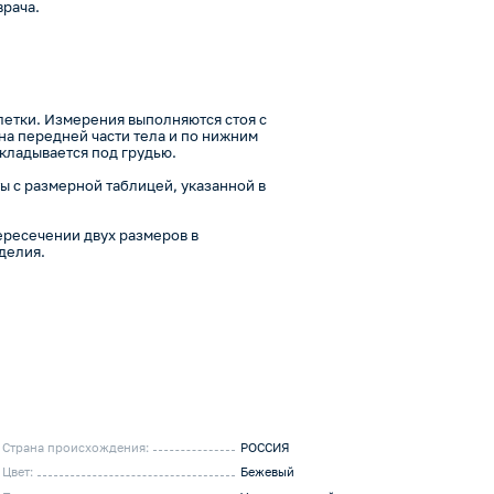
врача.
летки. Измерения выполняются стоя с
на передней части тела и по нижним
кладывается под грудью.
 с размерной таблицей, указанной в
ересечении двух размеров в
делия.
Страна происхождения:
РОССИЯ
Цвет:
Бежевый