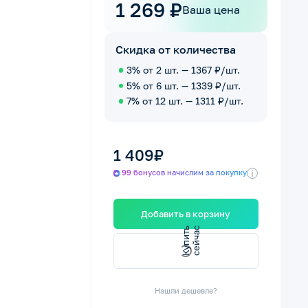
1 269 ₽
Ваша цена
Скидка от количества
3% от 2 шт. — 1367 ₽/шт.
5% от 6 шт. — 1339 ₽/шт.
7% от 12 шт. — 1311 ₽/шт.
1 409₽
i
99 бонусов начислим за покупку
Добавить в корзину
К
у
и
т
ь
с
е
й
ч
а
п
с
Нашли дешевле?