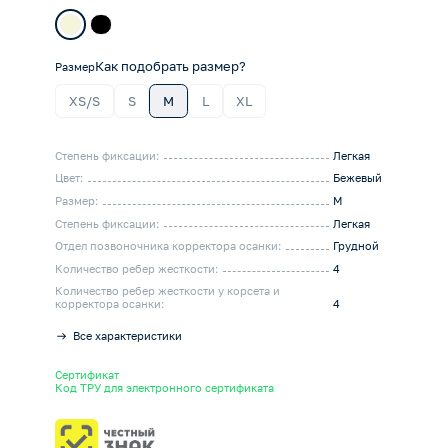
Как подобрать размер?
Размер
XS/S
S
M
L
XL
Степень фиксации:
Легкая
Цвет:
Бежевый
Размер:
M
Степень фиксации:
Легкая
Отдел позвоночника корректора осанки:
Грудной
Количество ребер жесткости:
4
Количество ребер жесткости у корсета и
корректора осанки:
4
Все характеристики
Сертификат
Код ТРУ для электронного сертификата