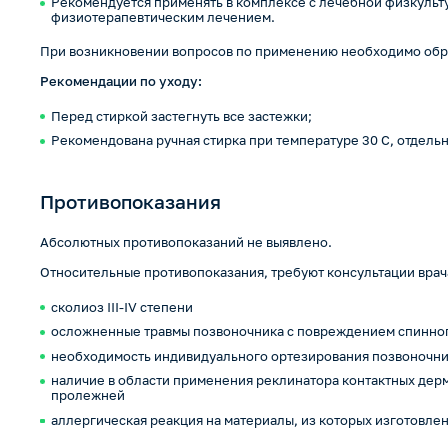
Рекомендуется применять в комплексе с лечебной физкульт
физиотерапевтическим лечением.
При возникновении вопросов по применению необходимо обра
Рекомендации по уходу:
Перед стиркой застегнуть все застежки;
Рекомендована ручная стирка при температуре 30 С, отдельн
Противопоказания
Абсолютных противопоказаний не выявлено.
Относительные противопоказания, требуют консультации врач
сколиоз III-IV степени
осложненные травмы позвоночника с повреждением спинног
необходимость индивидуального ортезирования позвоночн
наличие в области применения реклинатора контактных дерм
пролежней
аллергическая реакция на материалы, из которых изготовле