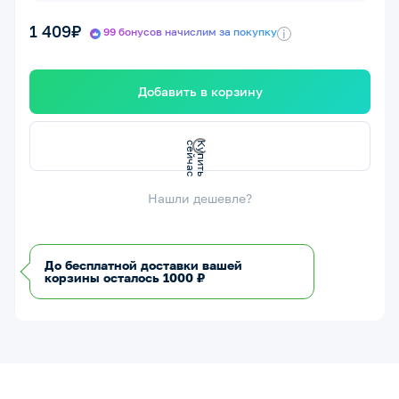
1 409₽
99 бонусов начислим за покупку
i
Добавить в корзину
К
у
п
т
ь
с
е
й
ч
а
и
с
Нашли дешевле?
До бесплатной доставки вашей
корзины осталось 1000 ₽