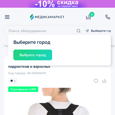
0
Выберите горо
Выберите город
Главная
Ортопедические изделия
Ортопедические бандажи и корсе
Выбрать город
Корректор осанки ТРИВЕС Т.54.01 (Т-1778) XS для
подростков и взрослых
Код товара: 00-00039470
-
Сертификат СФР