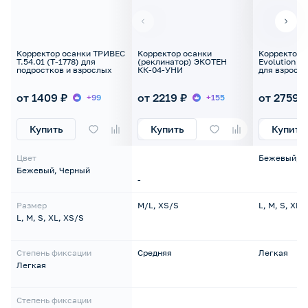
Корректор осанки ТРИВЕС
Корректор осанки
Корректор 
Т.54.01 (Т-1778) для
(реклинатор) ЭКОТЕН
Evolution Т.
подростков и взрослых
КК-04-УНИ
для взросл
от 1409 ₽
от 2219 ₽
от 2759 
+99
+155
Купить
Купить
Купить
Цвет
Бежевый, Ч
Бежевый, Черный
-
Размер
M/L, XS/S
L, M, S, XL,
L, M, S, XL, XS/S
Степень фиксации
Средняя
Легкая
Легкая
Степень фиксации