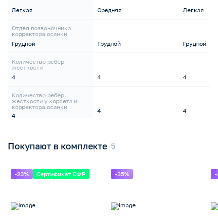
Легкая
Средняя
Легкая
Отдел позвоночника
корректора осанки
Грудной
Грудной
Грудной
Количество ребер
жесткости
4
4
4
Количество ребер
жесткости у корсета и
корректора осанки
4
4
4
Покупают в комплекте
-23%
Сертификат СФР
-35%