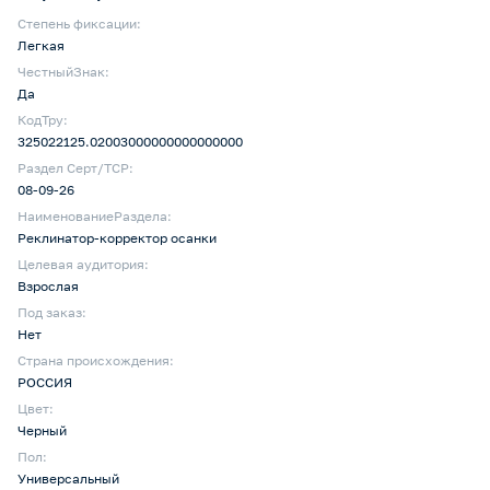
Степень фиксации:
Легкая
ЧестныйЗнак:
Да
КодТру:
325022125.02003000000000000000
Раздел Серт/ТСР:
08-09-26
НаименованиеРаздела:
Реклинатор-корректор осанки
Целевая аудитория:
Взрослая
Под заказ:
Нет
Страна происхождения:
РОССИЯ
Цвет:
Черный
Пол:
Универсальный