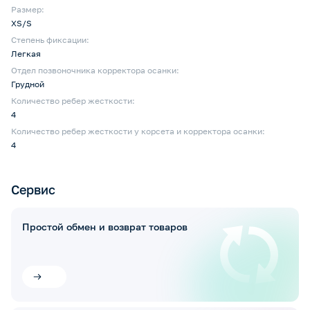
Размер:
XS/S
Степень фиксации:
Легкая
Отдел позвоночника корректора осанки:
Грудной
Количество ребер жесткости:
4
Количество ребер жесткости у корсета и корректора осанки:
4
Сервис
Простой обмен и возврат товаров