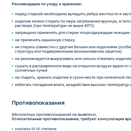
Рекомендации по уходу и хранению:
перед стиркой необходимо вытащить ребра жесткости и заст
изделие можно стирать по мере загрязнения вручную, в теп
растворе (при температуре не выше 40°С)
запрещено применять для стирки хлорсодержащие моющие 
не применять машинную стирку
не стирать совместно с другим бельем или изделиями (осо
структуру или подверженными возникновению зацепок)
не рекомендуется выкручивать или сильно отжимать издели
сушить в расправленном виде на открытом воздухе вдали от
солнечных лучей
не гладить, хранить изделие в сухом месте при комнатной т
избегать попадания влаги, воздействия высоких температур
Противопоказания
Абсолютных противопоказаний не выявлено.
Относительные противопоказания, требуют консультации вра
сколиоз III-IV степени