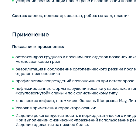
ускорение реабилитации после травм и заболеваний позвон
Состав:
хлопок, полиэстер, эластан, ребра: металл, пластик
Применение
Показания к применению:
остеохондроз грудного и поясничного отделов позвоночника
межпозвонковых грыж
реабилитация и соблюдение ортопедического режима после 
отделов позвоночника
профилактика повреждений позвоночника при остеопорозе
нефиксированные формы нарушения осанки у взрослых, в том
«кругловогнутой» спины и по сколиотическому типу
юношеские кифозы, в том числе болезнь Шоермана-Мау, Лин
Условия применения корректора осанки:
Изделие рекомендуется носить в период статического или 
При выполнении физических упражнений использование рек
Изделие одевается на нижнее белье.