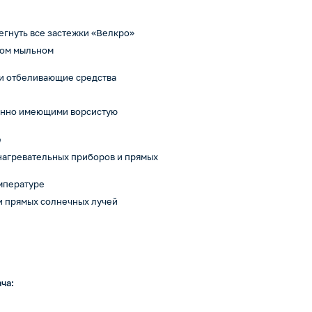
егнуть все застежки «Велкро»
лом мыльном
и отбеливающие средства
бенно имеющими ворсистую
е
 нагревательных приборов и прямых
емпературе
 и прямых солнечных лучей
ча: