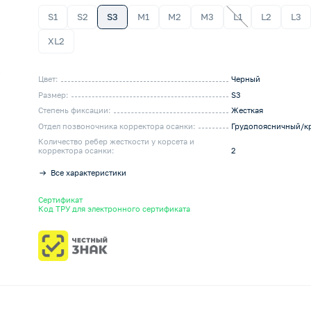
S1
S2
S3
M1
M2
M3
L1
L2
L3
XL2
Цвет:
Черный
Размер:
S3
Степень фиксации:
Жесткая
Отдел позвоночника корректора осанки:
Грудопоясничный/к
Количество ребер жесткости у корсета и
корректора осанки:
2
Все характеристики
Сертификат
Код ТРУ для электронного сертификата