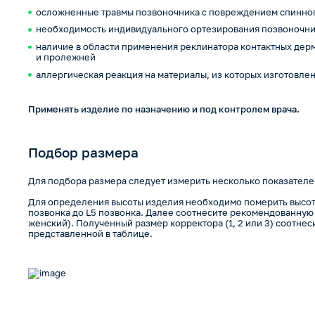
осложненные травмы позвоночника с повреждением спинног
необходимость индивидуального ортезирования позвоночн
наличие в области применения реклинатора контактных дерм
и пролежней
аллергическая реакция на материалы, из которых изготовле
Применять изделие по назначению и под контролем врача.
Подбор размера
Для подбора размера следует измерить несколько показателей
Для определения высоты изделия необходимо померить высоту
позвонка до L5 позвонка. Далее соотнесите рекомендованную 
женский). Полученный размер корректора (1, 2 или 3) соотнес
представленной в таблице.