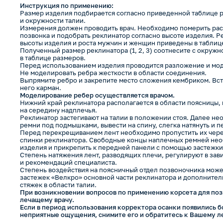
Инструкция по применению:
Размер изделия подбирается согласно приведенной таблице р
и окружности талии.
Измерения должен проводить врач. Необходимо померить расс
позвонка и подобрать реклинатор согласно высоте изделия.
высоты изделия и роста мужчин и женщин приведены в таблиц
Полученный размер реклинатора (1, 2, 3) соотнесите с окруж
в таблице размеров.
Перед использованием изделия проводится разложение и мо
Не моделировать ребра жесткости в области соединения.
Выпрямите ребро и закрепите место сложения кембриком. Вст
него карман.
Моделирование ребер осуществляется врачом.
Нижний край реклинатора располагается в области поясницы,
на середину надплечья.
Реклинатор застегивают на талии в положении стоя. Далее н
ремни под подмышками, вывести на спину, слегка натянуть и п
Перед перекрещиванием лент необходимо пропустить их чере
спинки реклинатора. Свободные концы наплечных ремней нео
изделия и прикрепить к передней панели с помощью застежки
Степень натяжения лент, разводящих плечи, регулируют в зав
и рекомендаций специалиста.
Степень воздействия на поясничный отдел позвоночника може
застежек «Велкро» основной части реклинатора и дополнит
стяжек в области талии.
При возникновении вопросов по применению корсета для по
лечащему врачу.
Если в период использования корректора осанки появились б
неприятные ощущения, снимите его и обратитесь к Вашему л