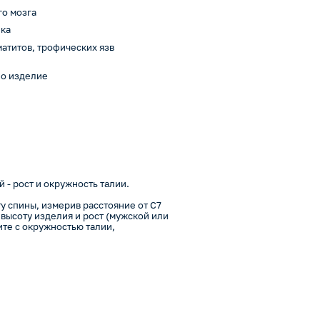
о мозга
ика
атитов, трофических язв
но изделие
 - рост и окружность талии.
 спины, измерив расстояние от C7
высоту изделия и рост (мужской или
ите с окружностью талии,