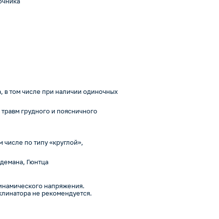
очника
, в том числе при наличии одиночных
травм грудного и поясничного
 числе по типу «круглой»,
демана, Гюнтца
динамического напряжения.
линатора не рекомендуется.