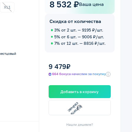
8 532 ₽
Ваша цена
XL1
Скидка от количества
3% от 2 шт. — 9195 ₽/шт.
5% от 6 шт. — 9006 ₽/шт.
7% от 12 шт. — 8816 ₽/шт.
рестцовый
9 479₽
i
664 бонуса начислим за покупку
Добавить в корзину
сейчас
Купить
Нашли дешевле?