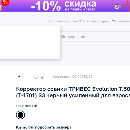
Доставка и оплата
Гарантия и сервис
Покупате
лог
Акции
Корректоры осанки
-
Код товара: 00-00035190
Корректор осанки ТРИВЕС Evolution Т.50
(Т-1701) S3 черный усиленный для взрос
Цвет:
Черный
Как подобрать размер?
Размер