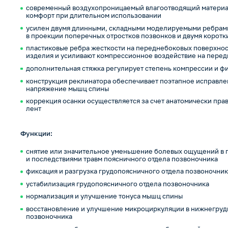
современный воздухопроницаемый влагоотводящий материа
комфорт при длительном использовании
усилен двумя длинными, складными моделируемыми ребрам
в проекции поперечных отростков позвонков и двумя коротк
пластиковые ребра жесткости на переднебоковых поверхнос
изделия и усиливают компрессионное воздействие на пере
дополнительная стяжка регулирует степень компрессии и ф
конструкция реклинатора обеспечивает поэтапное исправле
напряжение мышц спины
коррекция осанки осуществляется за счет анатомически пр
лент
Функции:
снятие или значительное уменьшение болевых ощущений в 
и последствиями травм поясничного отдела позвоночника
фиксация и разгрузка грудопоясничного отдела позвоночни
устабилизация грудопоясничного отдела позвоночника
нормализация и улучшение тонуса мышц спины
восстановление и улучшение микроциркуляции в нижнегруд
позвоночника