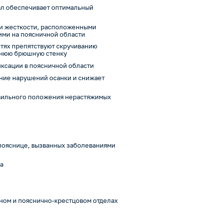
л обеспечивает оптимальный
и жесткости, расположенными
ими на поясничной области
тях препятствуют скручиванию
днюю брюшную стенку
иксации в поясничной области
ние нарушений осанки и снижает
авильного положения нерастяжимых
пояснице, вызванных заболеваниями
ка
ном и пояснично-крестцовом отделах