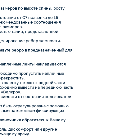
азмеров по высоте спины, росту
тояние от C7 позвонка до L5
 Рекомендованные соотношения
е размеров.
ностью талии, представленной
делирование ребер жесткости.
авьте ребро в предназначенный для
 наплечные ленты накладываются
еобходимо пропустить наплечные
ерекрестить.
з шлевку-петлю в средней части
бходимо вывести на переднюю часть
 «Велкро».
исимости от состояния пользователя
т быть отрегулирована с помощью
ельным натяжением фиксирующих
звоночника обратитесь к Вашему
оль, дискомфорт или другие
ечащему врачу.