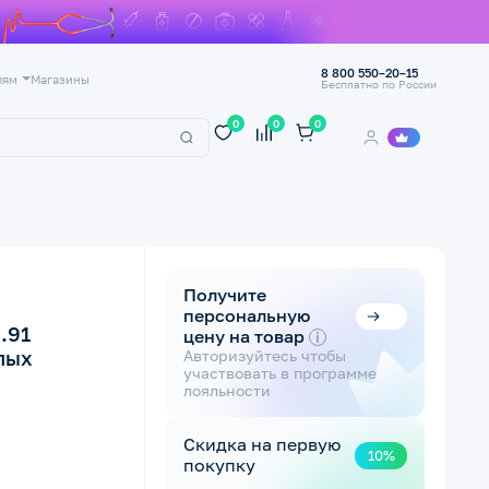
8 800 550–20–15
лям
Магазины
Бесплатно по России
0
0
0
Получите
персональную
.91
цену на товар
i
лых
Авторизуйтесь чтобы
участвовать в программе
лояльности
Скидка на первую
10%
покупку