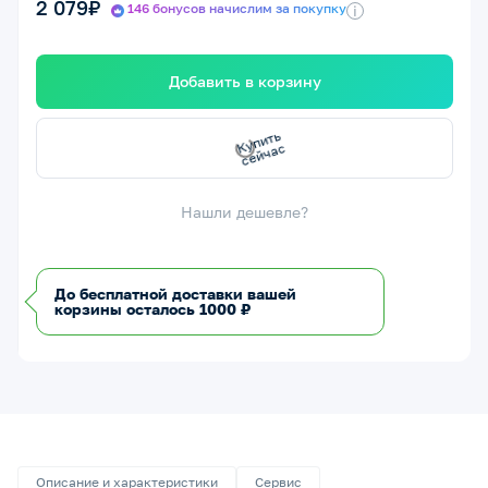
2 079₽
146 бонусов начислим за покупку
i
Добавить в корзину
с
К
у
п
и
т
ь
с
е
й
ч
а
Нашли дешевле?
До бесплатной доставки вашей
корзины осталось 1000 ₽
Описание и характеристики
Сервис