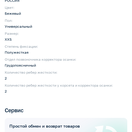
РОССИЯ
Цвет:
Бежевый
Пол:
Универсальный
Размер:
XXS
Степень фиксации:
Полужесткая
Отдел позвоночника корректора осанки:
Грудопоясничный
Количество ребер жесткости:
2
Количество ребер жесткости у корсета и корректора осанки:
2
Сервис
Простой обмен и возврат товаров