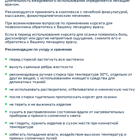
Длительность ежедневного использования определяется лечащим
врачом.
Рекомендуется применять в комплексе с лечебной физкультурой,
массажем, физиотерапевтическим лечением.
При возникновении вопросов по применению корсета для
позвоночника обратитесь к Вашему лечащему врачу.
Если в период использования корсета для осанки появились боль,
дискомфорт или другие неприятные ощущения, снимите его и
обратитесь к Вашему лечащему врачу.
Рекомендации по уходу и хранению
перед стиркой застегнуть все застежки
вынуть съемные ребра жесткости
рекомендована ручная стирка при температуре 30°C, отдельно от
других вещей, с использованием моющего средства для
деликатных тканей
не использовать растворители, отбеливатели и химическую чистку
после стирки тщательно прополоскать корсет для осанки
не тереть и не выжимать изделие
сушить в расправленном состоянии вдали от нагревательных
приборов и прямого солнечного света
не гладить, хранить изделие в сухом месте при комнатной
температуре
избегать попадания влаги, воздействия высоких температур и
прямых солнечных лучей