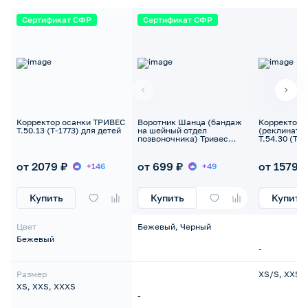
Сертификат СФР
Сертификат СФР
Корректор осанки ТРИВЕС
Воротник Шанца (бандаж
Корректор 
Т.50.13 (Т-1773) для детей
на шейный отдел
(реклинато
позвоночника) Тривес
Т.54.30 (Т-1
Evolution Т.51.91 (ТВ-001)
для грудничков
от 2079 ₽
от 699 ₽
от 1579 ₽
+146
+49
Купить
Купить
Купить
Цвет
Бежевый, Черный
Бежевый
-
Размер
XS/S, XXS/
XS, XXS, XXXS
-