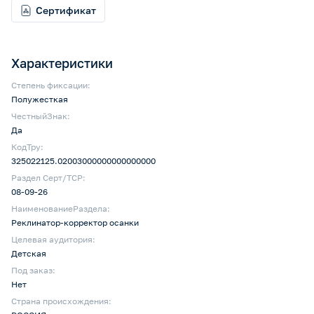
Сертификат
Характеристики
Степень фиксации:
Полужесткая
ЧестныйЗнак:
Да
КодТру:
325022125.02003000000000000000
Раздел Серт/ТСР:
08-09-26
НаименованиеРаздела:
Реклинатор-корректор осанки
Целевая аудитория:
Детская
Под заказ:
Нет
Страна происхождения: