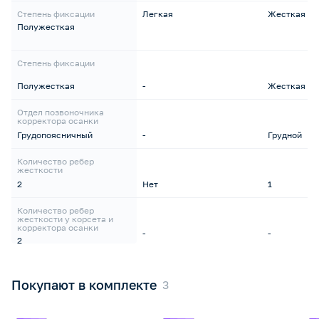
Степень фиксации
Легкая
Жесткая
Полужесткая
Степень фиксации
Полужесткая
-
Жесткая
Отдел позвоночника
корректора осанки
Грудопоясничный
-
Грудной
Количество ребер
жесткости
2
Нет
1
Количество ребер
жесткости у корсета и
корректора осанки
-
-
2
Покупают в комплекте