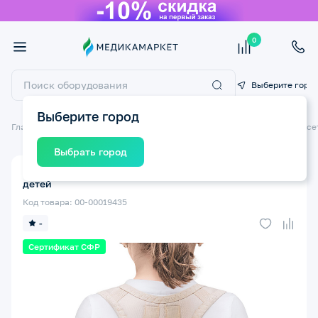
0
Выберите горо
Выберите город
Главная
Ортопедические изделия
Ортопедические бандажи и корсе
Выбрать город
Корректор осанки ТРИВЕС Т.50.13 (Т-1773) XXS для
детей
Код товара: 00-00019435
-
Сертификат СФР