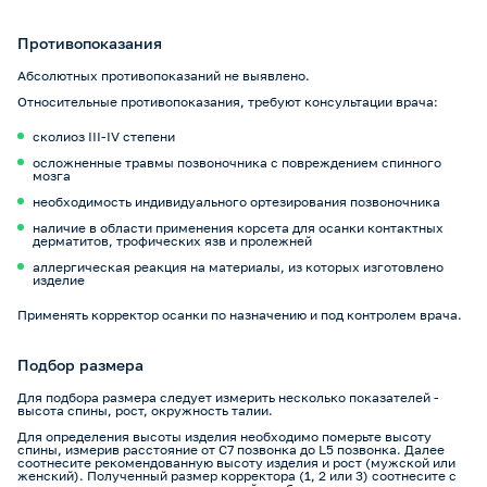
Противопоказания
Абсолютных противопоказаний не выявлено.
Относительные противопоказания, требуют консультации врача:
сколиоз III-IV степени
осложненные травмы позвоночника с повреждением спинного
мозга
необходимость индивидуального ортезирования позвоночника
наличие в области применения корсета для осанки контактных
дерматитов, трофических язв и пролежней
аллергическая реакция на материалы, из которых изготовлено
изделие
Применять корректор осанки по назначению и под контролем врача.
Подбор размера
Для подбора размера следует измерить несколько показателей -
высота спины, рост, окружность талии.
Для определения высоты изделия необходимо померьте высоту
спины, измерив расстояние от C7 позвонка до L5 позвонка. Далее
соотнесите рекомендованную высоту изделия и рост (мужской или
женский). Полученный размер корректора (1, 2 или 3) соотнесите с